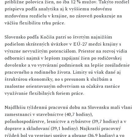
približne polovica žien, no iba 12 % mužov. Takýto rozdiel
prispieva podľa analytika aj k vyššiemu rodovému
mzdovému rozdielu v krajine, no zároveň poukazuje na
väčšiu flexibilitu trhu práce.
Slovensko podľa Kočiša patrí so štvrtým najnižším
podielom skrátených úväzkov v EÚ-27 medzi krajiny s
výrazne nevyužitým potenciálom. Priestor na rozvoj vidia
odborníci najmä v lepšom zapájaní žien po rodičovskej
dovolenke a vo vytváraní podmienok na lepšie zosúladenie
pracovného a rodinného života. Limity sú však dané aj
štruktúrou ekonomiky, no s presunom k službám a
znalostne orientovaným odvetviam sa očakáva rastúce
využívanie flexibilných foriem práce.
Najdlhšiu týždennú pracovnú dobu na Slovensku mali vlani
zamestnanci v stavebníctve (40,7 hodiny),
poľnohospodárstve, lesníctve a rybárstve (39,7 hodiny) a v
doprave a skladovaní (39,1 hodiny). Najkratší pracovný
týždeň bol vo verejnej správe a obrane (36,9 hodiny) a vo