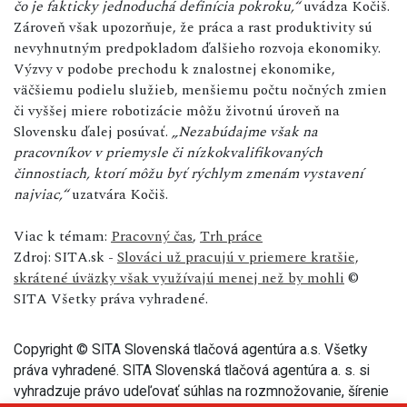
čo je fakticky jednoduchá definícia pokroku,“
uvádza Kočiš.
Zároveň však upozorňuje, že práca a rast produktivity sú
nevyhnutným predpokladom ďalšieho rozvoja ekonomiky.
Výzvy v podobe prechodu k znalostnej ekonomike,
väčšiemu podielu služieb, menšiemu počtu nočných zmien
či vyššej miere robotizácie môžu životnú úroveň na
Slovensku ďalej posúvať.
„Nezabúdajme však na
pracovníkov v priemysle či nízkokvalifikovaných
činnostiach, ktorí môžu byť rýchlym zmenám vystavení
najviac,“
uzatvára Kočiš.
Viac k témam:
Pracovný čas
,
Trh práce
Zdroj: SITA.sk -
Slováci už pracujú v priemere kratšie,
skrátené úväzky však využívajú menej než by mohli
©
SITA Všetky práva vyhradené.
Copyright © SITA Slovenská tlačová agentúra a.s. Všetky
práva vyhradené. SITA Slovenská tlačová agentúra a. s. si
vyhradzuje právo udeľovať súhlas na rozmnožovanie, šírenie