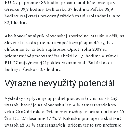
EÚ-27 je priemer 36 hodín, pričom najdlhšie pracujú v
Grécku 39,8 hodiny, Bulharsku 39 hodín a Poľsku 38,9
hodiny. Najkratší pracovný týždeň majú Holanďania, a to
32,1 hodiny.
Ako hovorí analytik
Slovenskej sporiteľne
Marián Kočiš
, na
Slovensku sa do priemeru započítavajú aj nadčasy, bez
ohľadu na to, či boli zaplatené. Oproti roku 2008 sa
priemerný odpracovaný čas skrátil o 1,9 hodiny. V rámci
EÚ-27 najvýraznejší pokles zaznamenali Rakúsko o 4
hodiny a Česko o 3,7 hodiny.
Výrazne nevyužitý potenciál
Výsledky ovplyvňuje aj podiel pracovníkov na čiastočný
úväzok, ktorý je na Slovensku len 4 % zamestnaných vo
veku 20 až 64 rokov. Priemer eurozóny je pritom takmer 20
% a EÚ-27 dosahuje 17 %. V Rakúsku pracuje na skrátený
úväzok až 31 % zamestnaných, pričom tento typ preferuje