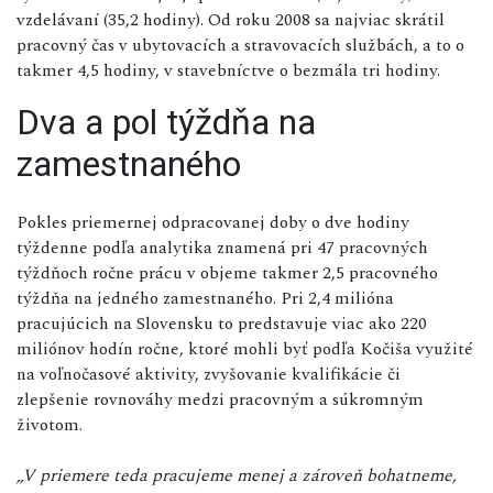
vzdelávaní (35,2 hodiny). Od roku 2008 sa najviac skrátil
pracovný čas v ubytovacích a stravovacích službách, a to o
takmer 4,5 hodiny, v stavebníctve o bezmála tri hodiny.
Dva a pol týždňa na
zamestnaného
Pokles priemernej odpracovanej doby o dve hodiny
týždenne podľa analytika znamená pri 47 pracovných
týždňoch ročne prácu v objeme takmer 2,5 pracovného
týždňa na jedného zamestnaného. Pri 2,4 milióna
pracujúcich na Slovensku to predstavuje viac ako 220
miliónov hodín ročne, ktoré mohli byť podľa Kočiša využité
na voľnočasové aktivity, zvyšovanie kvalifikácie či
zlepšenie rovnováhy medzi pracovným a súkromným
životom.
„V priemere teda pracujeme menej a zároveň bohatneme,