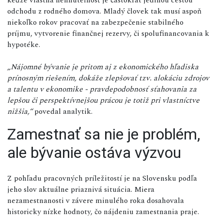
odchodu z rodného domova. Mladý človek tak musí aspoň
niekoľko rokov pracovať na zabezpečenie stabilného
príjmu, vytvorenie finančnej rezervy, či spolufinancovania k
hypotéke.
„Nájomné bývanie je pritom aj z ekonomického hľadiska
prínosným riešením, dokáže zlepšovať tzv. alokáciu zdrojov
a talentu v ekonomike - pravdepodobnosť sťahovania za
lepšou či perspektívnejšou prácou je totiž pri vlastníctve
nižšia,“
povedal analytik.
Zamestnať sa nie je problém,
ale bývanie ostáva výzvou
Z pohľadu pracovných príležitostí je na Slovensku podľa
jeho slov aktuálne priaznivá situácia. Miera
nezamestnanosti v závere minulého roka dosahovala
historicky nízke hodnoty, čo nájdeniu zamestnania praje.