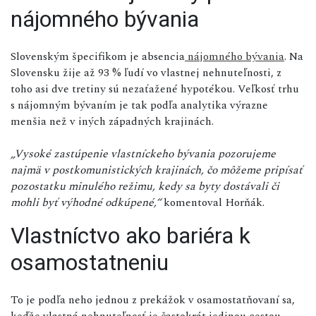
nájomného bývania
Slovenským špecifikom je absencia
nájomného bývania
. Na
Slovensku žije až 93 % ľudí vo vlastnej nehnuteľnosti, z
toho asi dve tretiny sú nezaťažené hypotékou. Veľkosť trhu
s nájomným bývaním je tak podľa analytika výrazne
menšia než v iných západných krajinách.
„Vysoké zastúpenie vlastníckeho bývania pozorujeme
najmä v postkomunistických krajinách, čo môžeme pripísať
pozostatku minulého režimu, kedy sa byty dostávali či
mohli byť výhodné odkúpené,“
komentoval Horňák.
Vlastníctvo ako bariéra k
osamostatneniu
To je podľa neho jednou z prekážok v osamostatňovaní sa,
keďže vlastná nehnuteľnosť je častokrát jedinou cestou