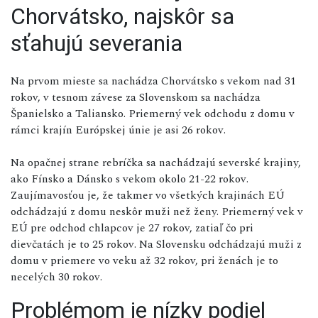
Chorvátsko, najskôr sa
sťahujú severania
Na prvom mieste sa nachádza Chorvátsko s vekom nad 31
rokov, v tesnom závese za Slovenskom sa nachádza
Španielsko a Taliansko. Priemerný vek odchodu z domu v
rámci krajín Európskej únie je asi 26 rokov.
Na opačnej strane rebríčka sa nachádzajú severské krajiny,
ako Fínsko a Dánsko s vekom okolo 21-22 rokov.
Zaujímavosťou je, že takmer vo všetkých krajinách EÚ
odchádzajú z domu neskôr muži než ženy. Priemerný vek v
EÚ pre odchod chlapcov je 27 rokov, zatiaľ čo pri
dievčatách je to 25 rokov. Na Slovensku odchádzajú muži z
domu v priemere vo veku až 32 rokov, pri ženách je to
necelých 30 rokov.
Problémom je nízky podiel