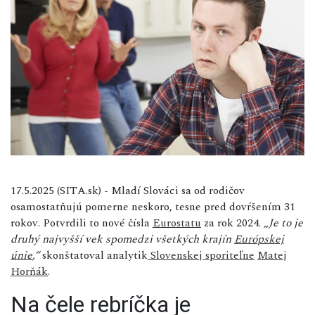
17.5.2025 (SITA.sk) - Mladí Slováci sa od rodičov
osamostatňujú pomerne neskoro, tesne pred dovŕšením 31
rokov. Potvrdili to nové čísla
Eurostatu
za rok 2024.
„Je to je
druhý najvyšší vek spomedzi všetkých krajín
Európskej
únie
,“
skonštatoval analytik
Slovenskej sporiteľne
Matej
Horňák
.
Na čele rebríčka je