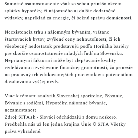
Samotné osamostnanenie však so sebou prináša okrem
splátky hypotéky, či nájomného aj ďalšie dodatočné
výdavky, napríklad za energie, či bežnú správu domácnosti.
Neexistencia trhu s nájomným bývaním, vrátane
štartovacích bytov, zvýšené ceny nehnuteľností, či ich
všeobecný nedostatok predstavujú podľa Horňáka bariéry
pre skoršie osamostatnenie mladých ľudí na Slovensku.
Nepriamymi faktormi môže byť zlepšovanie kvality
vzdelávania a zvyšovanie finančnej gramotnosti, čo prinesie
na pracovný trh edukovanejších pracovníkov s potenciálom
dosahovania vyššej mzdy.
Viac k témam:
analytik Slovenskej sporiteľne
,
Bývanie
,
Bývanie s rodičmi
,
Hypotéky
,
nájomné bývanie
,
nezamestanosť
Zdroj: SITA.sk -
Slováci odchádzajú z domu neskoro.
Predbehla nás už len jedna krajina Únie
© SITA Všetky
práva vyhradené.