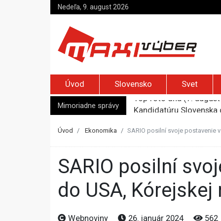
Nedeľa, 9. august 2026
Úvod
Slovensko
Svet
Mimoriadne správy
Kandidatúru Slovenska 
Je Európa naozaj v ohr
Pápež Lev XIV. sa vo Fr
Úvod
Ekonomika
SARIO posilní svoje postavenie v
Kyjev žiada EÚ o 220 mi
Top foto dňa (7. august 
SARIO posilní svoje postavenie v zahraničí. Vysiela expertov
do USA, Kórejskej
Webnoviny
26. január 2024
562