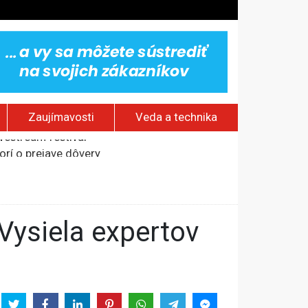
Zaujímavosti
Veda a technika
rí o prejave dôvery
om Rusku – ROZHOVOR
stavov
ovestream festival