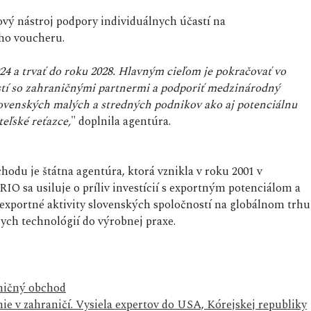
vý nástroj podpory individuálnych účastí na
ho voucheru.
024 a trvať do roku 2028. Hlavným cieľom je pokračovať vo
stí so zahraničnými partnermi a podporiť medzinárodný
ovenských malých a stredných podnikov ako aj potenciálnu
teľské reťazce,
" doplnila agentúra.
chodu je štátna agentúra, ktorá vznikla v roku 2001 v
RIO sa usiluje o príliv investícií s exportným potenciálom a
exportné aktivity slovenských spoločností na globálnom trhu
nych technológií do výrobnej praxe.
ničný obchod
ie v zahraničí. Vysiela expertov do USA, Kórejskej republiky