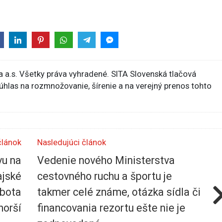
 a.s. Všetky práva vyhradené. SITA Slovenská tlačová
súhlas na rozmnožovanie, šírenie a na verejný prenos tohto
článok
Nasledujúci článok
vu na
Vedenie nového Ministerstva
ajské
cestovného ruchu a športu je
obota
takmer celé známe, otázka sídla či
horší
financovania rezortu ešte nie je