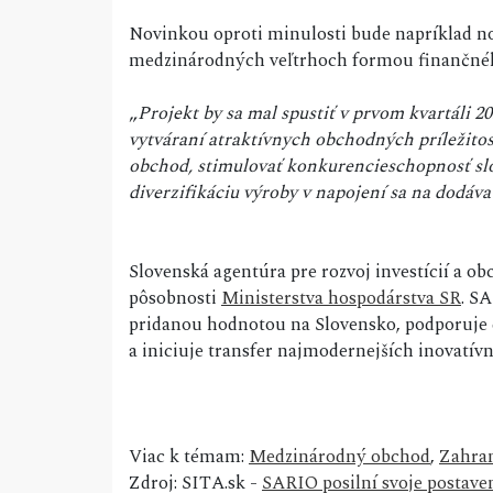
Novinkou oproti minulosti bude napríklad no
medzinárodných veľtrhoch formou finančné
„
Projekt by sa mal spustiť v prvom kvartáli 2
vytváraní atraktívnych obchodných príležito
obchod, stimulovať konkurencieschopnosť sl
diverzifikáciu výroby v napojení sa na dodáva
Slovenská agentúra pre rozvoj investícií a ob
pôsobnosti
Ministerstva hospodárstva SR
. SA
pridanou hodnotou na Slovensko, podporuje 
a iniciuje transfer najmodernejších inovatív
Viac k témam:
Medzinárodný obchod
,
Zahra
Zdroj: SITA.sk -
SARIO posilní svoje postaven