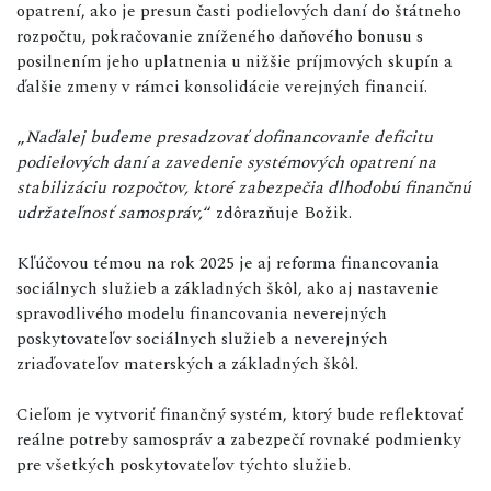
opatrení, ako je presun časti podielových daní do štátneho
rozpočtu, pokračovanie zníženého daňového bonusu s
posilnením jeho uplatnenia u nižšie príjmových skupín a
ďalšie zmeny v rámci konsolidácie verejných financií.
„
Naďalej budeme presadzovať dofinancovanie deficitu
podielových daní a zavedenie systémových opatrení na
stabilizáciu rozpočtov, ktoré zabezpečia dlhodobú finančnú
udržateľnosť samospráv,
“ zdôrazňuje Božik.
Kľúčovou témou na rok 2025 je aj reforma financovania
sociálnych služieb a základných škôl, ako aj nastavenie
spravodlivého modelu financovania neverejných
poskytovateľov sociálnych služieb a neverejných
zriaďovateľov materských a základných škôl.
Cieľom je vytvoriť finančný systém, ktorý bude reflektovať
reálne potreby samospráv a zabezpečí rovnaké podmienky
pre všetkých poskytovateľov týchto služieb.