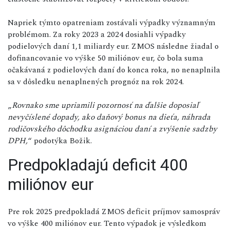
Napriek týmto opatreniam zostávali výpadky významným
problémom. Za roky 2023 a 2024 dosiahli výpadky
podielových daní 1,1 miliardy eur. ZMOS následne žiadal o
dofinancovanie vo výške 50 miliónov eur, čo bola suma
očakávaná z podielových daní do konca roka, no nenaplnila
sa v dôsledku nenaplnených prognóz na rok 2024.
„
Rovnako sme upriamili pozornosť na ďalšie doposiaľ
nevyčíslené dopady, ako daňový bonus na dieťa, náhrada
rodičovského dôchodku asignáciou daní a zvýšenie sadzby
DPH,
“ podotýka Božik.
Predpokladajú deficit 400
miliónov eur
Pre rok 2025 predpokladá ZMOS deficit príjmov samospráv
vo výške 400 miliónov eur. Tento výpadok je výsledkom