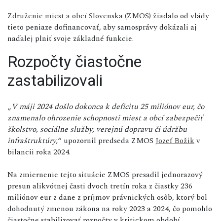
Združenie miest a obcí Slovenska (ZMOS)
žiadalo od vlády
tieto peniaze dofinancovať, aby samosprávy dokázali aj
naďalej plniť svoje základné funkcie.
Rozpočty čiastočne
zastabilizovali
„
V máji 2024 došlo dokonca k deficitu 25 miliónov eur, čo
znamenalo ohrozenie schopnosti miest a obcí zabezpečiť
školstvo, sociálne služby, verejnú dopravu či údržbu
infraštruktúry,
“ upozornil predseda ZMOS
Jozef Božik
v
bilancii roka 2024.
Na zmiernenie tejto situácie ZMOS presadil jednorazový
presun alikvótnej časti dvoch tretín roka z čiastky 236
miliónov eur z dane z príjmov právnických osôb, ktorý bol
dohodnutý zmenou zákona na roky 2023 a 2024, čo pomohlo
čiastočne stabilizovať rozpočty v kritickom období.