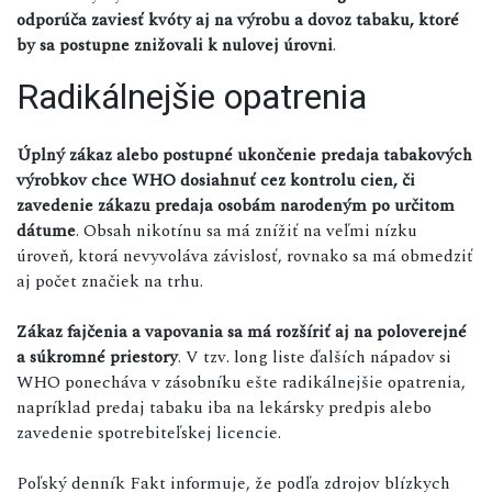
odporúča zaviesť kvóty aj na výrobu a dovoz tabaku, ktoré
by sa postupne znižovali k nulovej úrovni
.
Radikálnejšie opatrenia
Úplný zákaz alebo postupné ukončenie predaja tabakových
výrobkov chce WHO dosiahnuť cez kontrolu cien, či
zavedenie zákazu predaja osobám narodeným po určitom
dátume
. Obsah nikotínu sa má znížiť na veľmi nízku
úroveň, ktorá nevyvoláva závislosť, rovnako sa má obmedziť
aj počet značiek na trhu.
Zákaz fajčenia a vapovania sa má rozšíriť aj na poloverejné
a súkromné priestory
. V tzv. long liste ďalších nápadov si
WHO ponecháva v zásobníku ešte radikálnejšie opatrenia,
napríklad predaj tabaku iba na lekársky predpis alebo
zavedenie spotrebiteľskej licencie.
Poľský denník Fakt informuje, že podľa zdrojov blízkych