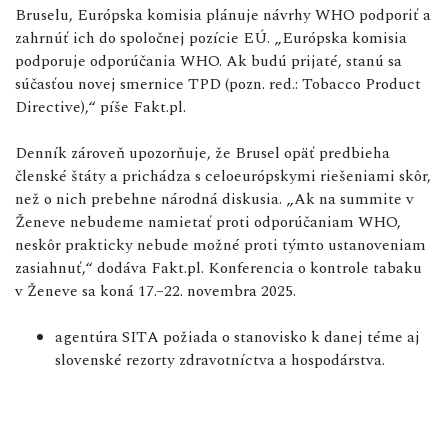
Bruselu, Európska komisia plánuje návrhy WHO podporiť a
zahrnúť ich do spoločnej pozície EÚ. „Európska komisia
podporuje odporúčania WHO. Ak budú prijaté, stanú sa
súčasťou novej smernice TPD (pozn. red.: Tobacco Product
Directive),“ píše Fakt.pl.
Denník zároveň upozorňuje, že Brusel opäť predbieha
členské štáty a prichádza s celoeurópskymi riešeniami skôr,
než o nich prebehne národná diskusia. „Ak na summite v
Ženeve nebudeme namietať proti odporúčaniam WHO,
neskôr prakticky nebude možné proti týmto ustanoveniam
zasiahnuť,“ dodáva Fakt.pl. Konferencia o kontrole tabaku
v Ženeve sa koná 17.–22. novembra 2025.
agentúra SITA požiada o stanovisko k danej téme aj
slovenské rezorty zdravotníctva a hospodárstva.