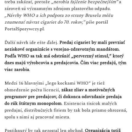
treba zakázať, pretože
„nerobia fajčenie bezpečnejším“
a
zároveň sú významným zdrojom plastového odpadu.
„Návrhy WHO a ich podpora zo strany Bruselu môžu
znamenať návrat cigariet do 70. rokov,“
píše portál
PortalSpozywczy.pl.
Ďalší návrh ide ešte ďalej.
Predaj cigariet by mali prevziať
neziskové organizácie s verejno-zdravotným mandátom.
Podľa WHO sa tak má odstrániť „perverzný stimul,“ ktorý
dnes majú výrobcovia a predajcovia. Čím viac predajú, tým
viac zarobia
.
Medzi 16 hlavnými „lego kockami WHO“ je tiež
obmedzenie počtu licencií,
zákaz zliav a motivačných
programov pre predajcov, či dokonca odovzdanie predaja
do rúk štátnym monopolom
. Existencia tisícok malých
predajní, distribučných firiem by tak bola priamo ohrozená,
spolu s nimi aj pracovné miesta.
Postihnutý by tak nezostal len obchod.
Organizácia totiž