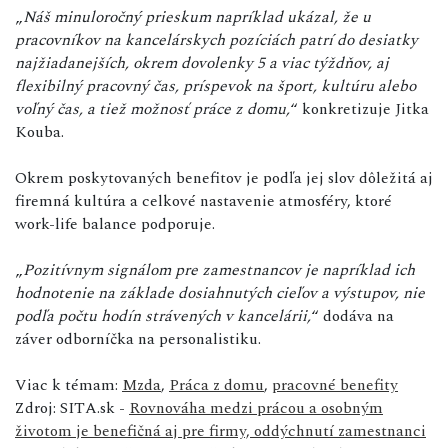
„
Náš minuloročný prieskum napríklad ukázal, že u
pracovníkov na kancelárskych pozíciách patrí do desiatky
najžiadanejších, okrem dovolenky 5 a viac týždňov, aj
flexibilný pracovný čas, príspevok na šport, kultúru alebo
voľný čas, a tiež možnosť práce z domu,
“ konkretizuje Jitka
Kouba.
Okrem poskytovaných benefitov je podľa jej slov dôležitá aj
firemná kultúra a celkové nastavenie atmosféry, ktoré
work-life balance podporuje.
„
Pozitívnym signálom pre zamestnancov je napríklad ich
hodnotenie na základe dosiahnutých cieľov a výstupov, nie
podľa počtu hodín strávených v kancelárii,
“ dodáva na
záver odborníčka na personalistiku.
Viac k témam:
Mzda
,
Práca z domu
,
pracovné benefity
Zdroj: SITA.sk -
Rovnováha medzi prácou a osobným
životom je benefičná aj pre firmy, oddýchnutí zamestnanci