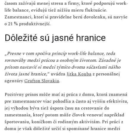
časom zažívajú menej stresu a firmy, ktoré podporujú work-
life balance, evidujú tiež nižšiu mieru fluktuácie.
Zamestnanci, ktorí si pravidelne berú dovolenku, sú navyše
o 21 % produktívnejší.
Dôležité sú jasné hranice
„
Presne v tom spočíva princíp work-life balance, teda
rovnováhy medzi prácou a osobným životom. Zásadné je
pritom nastaviť si medzi týmito dvoma súčasťami nášho
života jasné hranice,
“ uvádza
Jitka Kouba
z personálnej
agentúry
Grafton Slovakia
.
Pozitívny prínos môže mať aj práca z domu, ktorá znamená
pre zamestnancov viac pohodlia a často aj vyššiu efektivitu,
jej výhodou býva tiež úspora času na cestovanie do
zamestnania, ktorý potom môže človek venovať napríklad
športovaniu, koníčkom či rodinným aktivitám. Pri práci z
domu je však dôležité určiť si spomínané hranice medzi