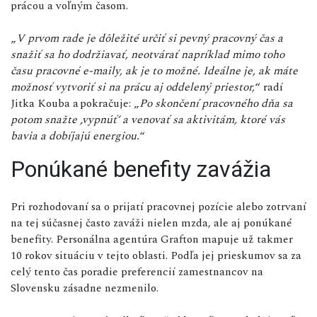
prácou a voľným časom.
„
V prvom rade je dôležité určiť si pevný pracovný čas a
snažiť sa ho dodržiavať, neotvárať napríklad mimo toho
času pracovné e-maily, ak je to možné. Ideálne je, ak máte
možnosť vytvoriť si na prácu aj oddelený priestor,
“ radí
Jitka Kouba a pokračuje: „
Po skončení pracovného dňa sa
potom snažte ‚vypnúťʻ a venovať sa aktivitám, ktoré vás
bavia a dobíjajú energiou.
“
Ponúkané benefity zavážia
Pri rozhodovaní sa o prijatí pracovnej pozície alebo zotrvaní
na tej súčasnej často zaváži nielen mzda, ale aj ponúkané
benefity. Personálna agentúra Grafton mapuje už takmer
10 rokov situáciu v tejto oblasti. Podľa jej prieskumov sa za
celý tento čas poradie preferencií zamestnancov na
Slovensku zásadne nezmenilo.