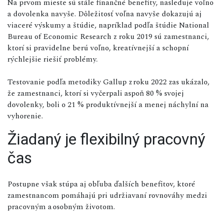
Na prvom mieste sú stále finančné benefity, nasleduje voľno
a dovolenka navyše. Dôležitosť voľna navyše dokazujú aj
viaceré výskumy a štúdie, napríklad podľa štúdie National
Bureau of Economic Research z roku 2019 sú zamestnanci,
ktorí si pravidelne berú voľno, kreatívnejší a schopní
rýchlejšie riešiť problémy.
Testovanie podľa metodiky Gallup z roku 2022 zas ukázalo,
že zamestnanci, ktorí si vyčerpali aspoň 80 % svojej
dovolenky, boli o 21 % produktívnejší a menej náchylní na
vyhorenie.
Žiadaný je flexibilný pracovný
čas
Postupne však stúpa aj obľuba ďalších benefitov, ktoré
zamestnancom pomáhajú pri udržiavaní rovnováhy medzi
pracovným a osobným životom.