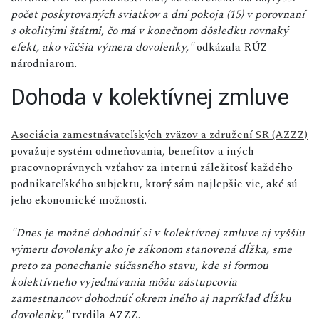
počet poskytovaných sviatkov a dní pokoja (15) v porovnaní
s okolitými štátmi, čo má v konečnom dôsledku rovnaký
efekt, ako väčšia výmera dovolenky,"
odkázala RÚZ
národniarom.
Dohoda v kolektívnej zmluve
Asociácia zamestnávateľských zväzov a združení SR (AZZZ)
považuje systém odmeňovania, benefitov a iných
pracovnoprávnych vzťahov za internú záležitosť každého
podnikateľského subjektu, ktorý sám najlepšie vie, aké sú
jeho ekonomické možnosti.
"Dnes je možné dohodnúť si v kolektívnej zmluve aj vyššiu
výmeru dovolenky ako je zákonom stanovená dĺžka, sme
preto za ponechanie súčasného stavu, kde si formou
kolektívneho vyjednávania môžu zástupcovia
zamestnancov dohodnúť okrem iného aj napríklad dĺžku
dovolenky,"
tvrdila AZZZ.