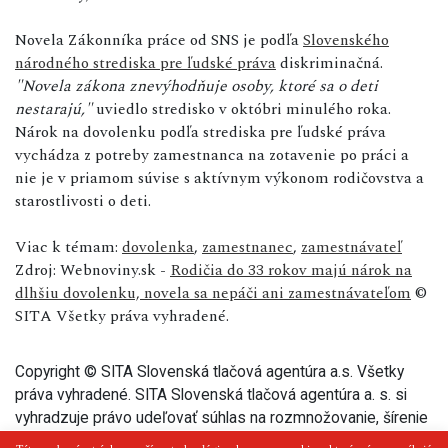
Novela Zákonníka práce od SNS je podľa
Slovenského
národného strediska pre ľudské práva
diskriminačná.
"Novela zákona znevýhodňuje osoby, ktoré sa o deti
nestarajú,"
uviedlo stredisko v októbri minulého roka.
Nárok na dovolenku podľa strediska pre ľudské práva
vychádza z potreby zamestnanca na zotavenie po práci a
nie je v priamom súvise s aktívnym výkonom rodičovstva a
starostlivosti o deti.
Viac k témam:
dovolenka
,
zamestnanec
,
zamestnávateľ
Zdroj: Webnoviny.sk -
Rodičia do 33 rokov majú nárok na
dlhšiu dovolenku, novela sa nepáči ani zamestnávateľom
©
SITA Všetky práva vyhradené.
Copyright © SITA Slovenská tlačová agentúra a.s. Všetky
práva vyhradené. SITA Slovenská tlačová agentúra a. s. si
vyhradzuje právo udeľovať súhlas na rozmnožovanie, šírenie
a na verejný prenos tohto článku a jeho častí.