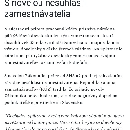
S novelou nesúhlasili
zamestnávatelia
V súčasnosti pritom pracovný kódex priznáva nárok na
päťtýždňovú dovolenku len tým zamestnancom, ktorí
dosiahli vek 33 rokov, mladší zamestnanci majú zákonnú
výmeru dovolenky v dĺžke štyroch týždňov. Na uplatnenie
nároku na päť týždňov dovolenky zamestnanec svojmu
zamestnávateľovi oznámi vzťah k dieťaťu.
S novelou Zákonníka práce od SNS už pred jej schválením
zásadne nesúhlasili zamestnávatelia.
Republiková únia
zamestnávateľov (RÚZ)
tvrdila, že prijatie novely
Zákonníka práce bude mať zásadne negatívny dopad na
podnikateľské prostredie na Slovensku.
"Dochádza opätovne v relatívne krátkom období k de facto
navýšeniu nákladov práce. Vo vzťahu k výmere dovolenky
dávame tiež do pozornosti fakt, že Slovensko má najvyšší