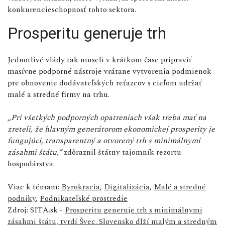
konkurencieschopnosť tohto sektora.
Prosperitu generuje trh
Jednotlivé vlády tak museli v krátkom čase pripraviť
masívne podporné nástroje vrátane vytvorenia podmienok
pre obnovenie dodávateľských reťazcov s cieľom udržať
malé a stredné firmy na trhu.
„Pri všetkých podporných opatreniach však treba mať na
zreteli, že hlavným generátorom ekonomickej prosperity je
fungujúci, transparentný a otvorený trh s minimálnymi
zásahmi štátu,“
zdôraznil štátny tajomník rezortu
hospodárstva.
Viac k témam:
Byrokracia
,
Digitalizácia
,
Malé a stredné
podniky
,
Podnikateľské prostredie
Zdroj: SITA.sk -
Prosperitu generuje trh s minimálnymi
zásahmi štátu, tvrdí Švec. Slovensko dlží malým a stredným