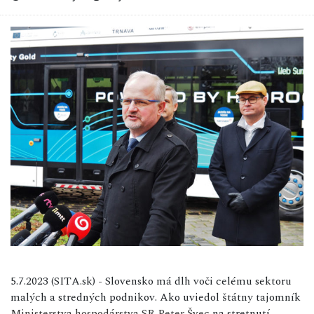
5.7.2023 (SITA.sk) - Slovensko má dlh voči celému sektoru
malých a stredných podnikov. Ako uviedol štátny tajomník
Ministerstva hospodárstva SR
Peter Švec
na stretnutí