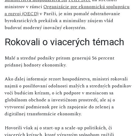
ministrov v rámci
Organizácie pre ekonomickú spoluprácu
a rozvoj (OECD)
v Paríži, je ním pomalé odstraňovanie
byrokratických prekážok a minimálny záujem vlád
budovať moderný inovačný ekosystém.
Rokovali o viacerých témach
Malé a stredné podniky pritom generujú 56 percent
pridanej hodnoty ekonomiky.
Ako ďalej informuje rezort hospodárstva, ministri rokovali
najmä o posilňovaní odolnosti malých a stredných podnikov
voči budúcim krízam, o ich podpore v meniacom sa
globálnom obchode a investičnom prostredí, ale aj o
vytvorení podmienok pre ich zapojenie do zelenej a
digitálnej transformácie ekonomiky.
Hovorili však aj o start-up a scale-up politikách, či
viacerých krízach, ktoré výrazným spôsobom znížili