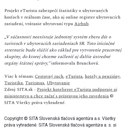
Projekt eTurista zabezpečí štatistiky o ubytovaných
hosťoch v reálnom čase, ako aj online register ubytovacích
zariadení, vrátanie ubytovaní typu
Airbnb
.
„V súčasnosti neexistuje jednotný systém zberu dát o
turistoch v ubytovacích zariadeniach SR. Toto iniciačné
stretnutie bude slúžiť ako základ pre vytvorenie pracovnej
skupiny, do ktorej chceme začleniť aj ďalšie ústredné
orgány štátnej správy,“
informovala Bruncková.
Viac k témam:
Cestovný ruch
,
eTurista
,
hotely a penzióny
,
Turistika
,
Turizmus
,
Ubytovanie
Zdroj: SITA.sk -
Projekt hotelierov eTurista podporuje aj
ministerstvo a chce začať s prípravou jeho zavedenia
©
SITA Všetky práva vyhradené.
Copyright © SITA Slovenská tlačová agentúra a.s. Všetky
práva vyhradené. SITA Slovenská tlačová agentúra a. s. si