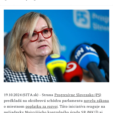
19.10.2024 (SITA.sk) - Strana
Progresívne Slovensko (PS)
predkladá na októbrovú schôdzu parlamentu
novelu zákona
o miestnom
poplatku za rozvoj
. Táto iniciatíva reaguje na
požiadavky
Najvyššieho kontrolného úradu SR (NKÚ)
aj