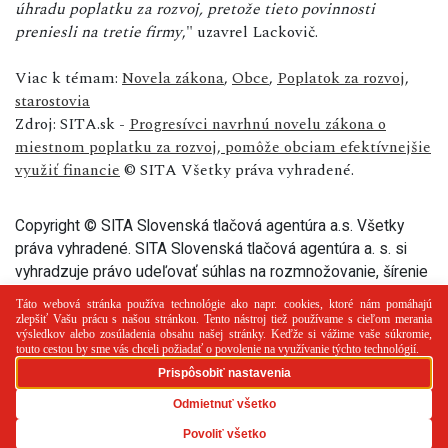
úhradu poplatku za rozvoj, pretože tieto povinnosti
preniesli na tretie firmy
," uzavrel Lackovič.
Viac k témam:
Novela zákona
,
Obce
,
Poplatok za rozvoj
,
starostovia
Zdroj: SITA.sk -
Progresívci navrhnú novelu zákona o
miestnom poplatku za rozvoj, pomôže obciam efektívnejšie
využiť financie
© SITA Všetky práva vyhradené.
Copyright © SITA Slovenská tlačová agentúra a.s. Všetky
práva vyhradené. SITA Slovenská tlačová agentúra a. s. si
vyhradzuje právo udeľovať súhlas na rozmnožovanie, šírenie
a na verejný prenos tohto článku a jeho častí.
PR článok
Reklama
Spolupráca
Kontakt
Zásady
používania cookies
RSS