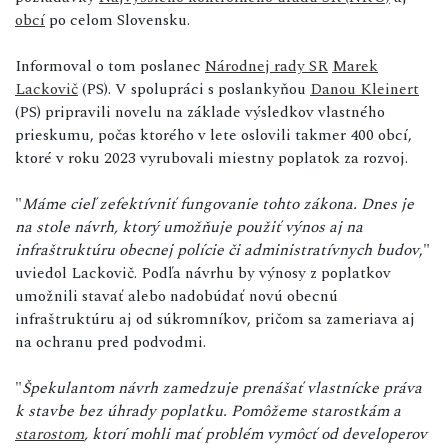
obcí
po celom Slovensku.
Informoval o tom poslanec
Národnej rady SR
Marek
Lackovič
(PS). V spolupráci s poslankyňou
Danou Kleinert
(PS) pripravili novelu na základe výsledkov vlastného
prieskumu, počas ktorého v lete oslovili takmer 400 obcí,
ktoré v roku 2023 vyrubovali miestny poplatok za rozvoj.
"
Máme cieľ zefektívniť fungovanie tohto zákona. Dnes je
na stole návrh, ktorý umožňuje použiť výnos aj na
infraštruktúru obecnej polície či administratívnych budov
,"
uviedol Lackovič. Podľa návrhu by výnosy z poplatkov
umožnili stavať alebo nadobúdať novú obecnú
infraštruktúru aj od súkromníkov, pričom sa zameriava aj
na ochranu pred podvodmi.
"
Špekulantom návrh zamedzuje prenášať vlastnícke práva
k stavbe bez úhrady poplatku. Pomôžeme starostkám a
starostom
, ktorí mohli mať problém vymôcť od developerov