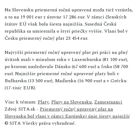
Na Slovensku priemerná ročná upravená mzda tiež vzrástla,
a to na 19 001 eur z úrovne 17 286 eur. V rámci členských
štátov EÚ však bola šiesta najnižšia. Susedná Česká
republika sa umiestnila o štyri priečky vyššie. Vlani bol v
Česku priemerný ročný plat 23 454 eur.
Najvyšší priemerný ročný upravený plat pri práci na plný
úväzok mali v minulom roku v Luxembursku (81 100 eur),
po ktorom nasledovalo Dánsko (67 600 eur) a Írsko (58 700
eur). Najnižšie priemerné ročné upravené platy boli v
Bulharsku (13 500 eur), Maďarsku (16 900 eur) a v Grécku
(17-tisíc EUR).
Viac k témam:
Platy
,
Platy na Slovensku
,
Zamestnanci
Zdroj: SITA.sk -
Priemerný ročný upravený plat na
Slovensku bol vlani v rámci Európskej únie šiesty najnižší
© SITA Všetky práva vyhradené.