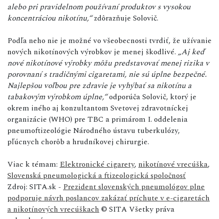
alebo pri pravidelnom používaní produktov s vysokou
koncentráciou nikotínu,“
zdôrazňuje Solovič.
Podľa neho nie je možné vo všeobecnosti tvrdiť, že užívanie
nových nikotínových výrobkov je menej škodlivé.
„Aj keď
nové nikotínové výrobky môžu predstavovať menej rizika v
porovnaní s tradičnými cigaretami, nie sú úplne bezpečné.
Najlepšou voľbou pre zdravie je vyhýbať sa nikotínu a
tabakovým výrobkom úplne,“
odporúča Solovič, ktorý je
okrem iného aj konzultantom Svetovej zdravotníckej
organizácie (WHO) pre TBC a primárom I. oddelenia
pneumoftizeológie Národného ústavu tuberkulózy,
pľúcnych chorôb a hrudníkovej chirurgie.
Viac k témam:
Elektronické cigarety
,
nikotínové vrecúška
,
Slovenská pneumologická a ftizeologická spoločnosť
Zdroj: SITA.sk -
Prezident slovenských pneumológov plne
podporuje návrh poslancov zakázať príchute v e-cigaretách
a nikotínových vrecúškach
© SITA Všetky práva