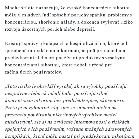
Mnohé štúdie naznačujú, že vysoké koncentrácie nikotínu
môžu u mladých ľudí spôsobiť poruchy spánku, problémy s
koncentráciou, zhoršenie nálady, a dokonca zvyšovať riziko
rozvoja úzkostných porúch alebo depresií.
Existujú správy o kolapsoch a hospitalizáciách, ktoré boli
spôsobené intoxikáciou nikotínom, najmä pri náhodnom
predávkovaní alebo pri používaní produktov s vysokými
koncentráciami nikotínu, ktoré neboli určené pre
začínajúcich používateľov.
„Toto riziko je obzvlášť vysoké, ak sa výrobky používajú
nesprávne alebo ak mladí ľudia používajú silné
koncentrácie nikotínu bez predchádzajúcej skúsenosti.
Preto je nevyhnutné, aby sme sa zamerali nielen na
prevenciu používania nikotínových výrobkov medzi
mladistvými, ale aj na zvýšenie informovanosti o rizikách
spojených s ich používaním, vrátane možných zdravotných
komplikácií, ktoré môžu nastať pri predávkovaní nikotínom