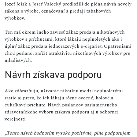
Jozef Ježík a
Jozef Valocký
predložili do pléna návrh novely
zákona o výrobe, označovaní a predaji tabakových
výrobkov.
Ten má okrem iného zaviesť zákaz predaja nikotínových
výrobkov s príchuťami, ktoré lákajú neplnoletých ako i
úplný zákaz predaja jednorazových
e-cigariet
. Opatreniami
chcú poslanci znížiť atraktivitu nikotínových výrobkov pre
mladistvých.
Návrh získava podporu
Ako zdôrazňujú, užívanie nikotínu medzi neplnoletými
rastie aj preto, že ich lákajú rôzne ovocné, kolové a
cukríkové príchute. Návrh poslancov parlamentného
zdravotníckeho výboru získava podporu aj u odbornej
verejnosti.
„Tento návrh hodnotím vysoko pozitívne, plne podporujem