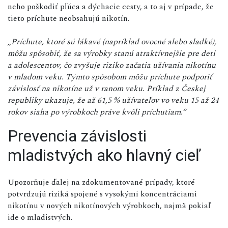
neho poškodiť pľúca a dýchacie cesty, a to aj v prípade, že
tieto príchute neobsahujú nikotín.
„Príchute, ktoré sú lákavé (napríklad ovocné alebo sladké),
môžu spôsobiť, že sa výrobky stanú atraktívnejšie pre deti
a adolescentov, čo zvyšuje riziko začatia užívania nikotínu
v mladom veku. Týmto spôsobom môžu príchute podporiť
závislosť na nikotíne už v ranom veku. Príklad z Českej
republiky ukazuje, že až 61,5 % užívateľov vo veku 15 až 24
rokov siaha po výrobkoch práve kvôli príchutiam.“
Prevencia závislosti
mladistvých ako hlavný cieľ
Upozorňuje ďalej na zdokumentované prípady, ktoré
potvrdzujú riziká spojené s vysokými koncentráciami
nikotínu v nových nikotínových výrobkoch, najmä pokiaľ
ide o mladistvých.