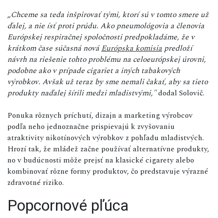
„Chceme sa teda inšpirovať tými, ktorí sú v tomto smere už
ďalej, a nie ísť proti prúdu. Ako pneumológovia a členovia
Európskej respiračnej spoločnosti predpokladáme, že v
krátkom čase súčasná nová
Európska komisia
predloží
návrh na riešenie tohto problému na celoeurópskej úrovni,
podobne ako v prípade cigariet a iných tabakových
výrobkov. Avšak už teraz by sme nemali čakať, aby sa tieto
produkty naďalej šírili medzi mladistvými,"
dodal Solovič.
Ponuka rôznych príchutí, dizajn a marketing výrobcov
podľa neho jednoznačne prispievajú k zvyšovaniu
atraktivity nikotínových výrobkov z pohľadu mladistvých.
Hrozí tak, že mládež začne používať alternatívne produkty,
no v budúcnosti môže prejsť na klasické cigarety alebo
kombinovať rôzne formy produktov, čo predstavuje výrazné
zdravotné riziko.
Popcornové pľúca