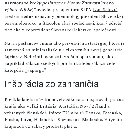
navrhované kroky poslancov a členov Zdravotníckeho
výboru NR SR,“
uviedol pre agentúru SITA
Ivan Solovič
,
medzinárodne uznávaný pneumológ, prezident
Slovenskej
pneumologickej a ftizeologickej spoločnosti
, ktorý pôsobí
tiež ako viceprezident
Slovenskej lekárskej spoločnosti
.
Návrh poslancov vníma ako preventívnu stratégiu, ktorá je
zameraná na minimalizáciu rizika vzniku novej generácie
fajčiarov. Nebránil by sa ani tvrdším opatreniam, ako
napríklad zákazu všetkých príchutí, alebo zákazu celej
kategórie „vapingu".
Inšpirácia zo zahraničia
Predkladatelia návrhu novely zákona sa inšpirovali praxou
krajín ako Veľká Británia, Austrália, Nový Zéland a
vybraných členských štátov EÚ, ako sú Dánsko, Estónsko,
Fínsko, Litva, Holandsko, Slovinsko a Maďarsko. V týchto
krajinách už zákazy príchutí platia.