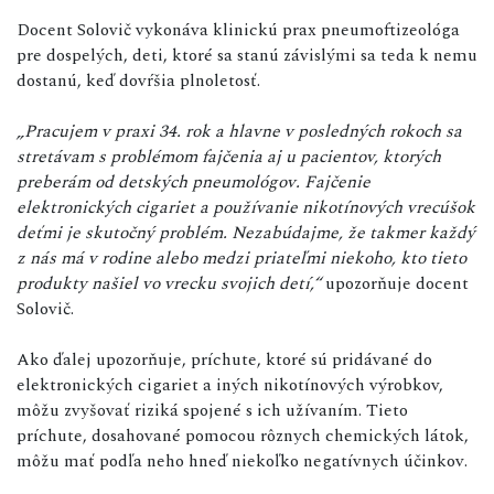
Docent Solovič vykonáva klinickú prax pneumoftizeológa
pre dospelých, deti, ktoré sa stanú závislými sa teda k nemu
dostanú, keď dovŕšia plnoletosť.
„Pracujem v praxi 34. rok a hlavne v posledných rokoch sa
stretávam s problémom fajčenia aj u pacientov, ktorých
preberám od detských pneumológov. Fajčenie
elektronických cigariet a používanie nikotínových vrecúšok
deťmi je skutočný problém. Nezabúdajme, že takmer každý
z nás má v rodine alebo medzi priateľmi niekoho, kto tieto
produkty našiel vo vrecku svojich detí,“
upozorňuje docent
Solovič.
Ako ďalej upozorňuje, príchute, ktoré sú pridávané do
elektronických cigariet a iných nikotínových výrobkov,
môžu zvyšovať riziká spojené s ich užívaním. Tieto
príchute, dosahované pomocou rôznych chemických látok,
môžu mať podľa neho hneď niekoľko negatívnych účinkov.