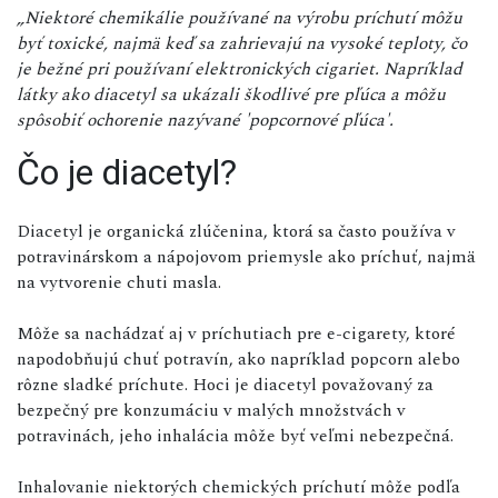
„Niektoré chemikálie používané na výrobu príchutí môžu
byť toxické, najmä keď sa zahrievajú na vysoké teploty, čo
je bežné pri používaní elektronických cigariet. Napríklad
látky ako diacetyl sa ukázali škodlivé pre pľúca a môžu
spôsobiť ochorenie nazývané 'popcornové pľúca'.
Čo je diacetyl?
Diacetyl je organická zlúčenina, ktorá sa často používa v
potravinárskom a nápojovom priemysle ako príchuť, najmä
na vytvorenie chuti masla.
Môže sa nachádzať aj v príchutiach pre e-cigarety, ktoré
napodobňujú chuť potravín, ako napríklad popcorn alebo
rôzne sladké príchute. Hoci je diacetyl považovaný za
bezpečný pre konzumáciu v malých množstvách v
potravinách, jeho inhalácia môže byť veľmi nebezpečná.
Inhalovanie niektorých chemických príchutí môže podľa