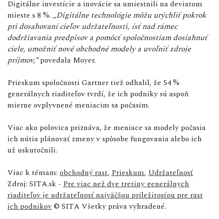
Digitálne investície a inovácie sa umiestnili na deviatom
mieste s 8 %.
„Digitálne technológie môžu urýchliť pokrok
pri dosahovaní cieľov udržateľnosti, ísť nad rámec
dodržiavania predpisov a pomôcť spoločnostiam dosiahnuť
ciele, umožniť nové obchodné modely a uvoľniť zdroje
príjmov,“
povedala Moyer.
Prieskum spoločnosti Gartner tiež odhalil, že 54 %
generálnych riaditeľov tvrdí, že ich podniky sú aspoň
mierne ovplyvnené meniacim sa počasím.
Viac ako polovica priznáva, že meniace sa modely počasia
ich nútia plánovať zmeny v spôsobe fungovania alebo ich
už uskutočnili.
Viac k témam:
obchodný rast
,
Prieskum
,
Udržateľnosť
Zdroj: SITA.sk -
Pre viac než dve tretiny generálnych
riaditeľov je udržateľnosť najväčšou príležitosťou pre rast
ich podnikov
© SITA Všetky práva vyhradené.