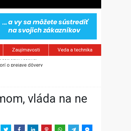
Zaujímavosti
Veda a technika
rí o prejave dôvery
om Rusku – ROZHOVOR
stavov
ovestream festival