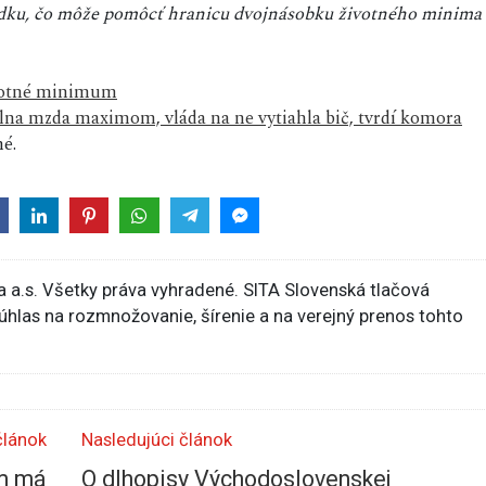
odku, čo môže pomôcť hranicu dvojnásobku životného minima
otné minimum
lna mzda maximom, vláda na ne vytiahla bič, tvrdí komora
é.
 a.s. Všetky práva vyhradené. SITA Slovenská tlačová
súhlas na rozmnožovanie, šírenie a na verejný prenos tohto
článok
Nasledujúci článok
om má
O dlhopisy Východoslovenskej