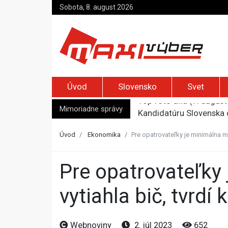
Sobota, 8. august 2026
Úvod
Slovensko
Svet
Mimoriadne správy
Kandidatúru Slovenska 
Je Európa naozaj v ohr
Pápež Lev XIV. sa vo Fr
Úvod
Ekonomika
Pre opatrovateľky je minimálna m
Kyjev žiada EÚ o 220 mi
Top foto dňa (7. august 
Pre opatrovateľky je minimálna mzda maximom, vláda na ne
vytiahla bič, tvrdí
Webnoviny
2. júl 2023
652