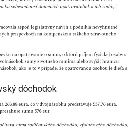
ckú sebestačnosť domácich opatrovateliek a ich rodín,"
racovala aspoň legislatívny návrh a podnikla nevyhnutné
žných príspevkoch na kompenzáciu ťažkého zdravotného
evku na opatrovanie o sumu, o ktorú príjem fyzickej osoby s
vojnásobok sumy životného minima alebo zvýšiť hranicu
sobok, ako je to v prípade, že opatrovanou osobou je dieťa s
ovský dôchodok
a 268,88 eura, čo v dvojnásobku predstavuje 537,76 eura.
presahuje sumu 578 eur.
očítava suma rodičovského dôchodku, výsluhového dôchodku,