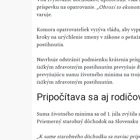
príspevku na opatrovanie.
„Ohrozí to ekonomi
varuje.
Komora opatrovateliek vyzýva vládu, aby vyp
kroky na urýchlenie zmeny v zákone o peňa
postihnutia.
Navrhuje odstrániť podmienku krátenia prísp
ťažkým zdravotným postihnutím prevyšuje d
prevyšujúcu sumu životného minima na trojná
ťažkým zdravotným postihnutím.
Pripočítava sa aj rodič
Suma životného minima sa od 1. júla zvýšila n
Priemerný starobný dôchodok na Slovensku 
„K sume starobného dôchodku sa naviac prip