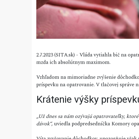
2.7.2023 (SITA.sk) - Vláda vytiahla bič na o
mzda ich absolútnym maximom.
Vzhľadom na mimoriadne zvýšenie dôchodkov o
príspevku na opatrovanie. V tlačovej správe 
Krátenie výšky príspevk
„Už dnes sa nám ozývajú opatrovateľky, ktoré
dávok“
, uviedla podpredsedníčka Komory opat
Víta zvyšovanie dôchodkov, upozorňuje však 