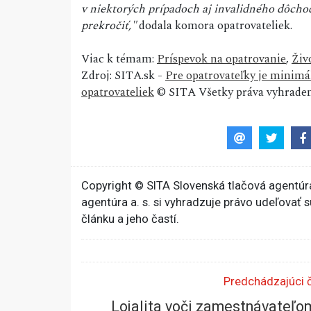
v niektorých prípadoch aj invalidného dôch
prekročiť,"
dodala komora opatrovateliek.
Viac k témam:
Príspevok na opatrovanie
,
Živ
Zdroj: SITA.sk -
Pre opatrovateľky je minimá
opatrovateliek
© SITA Všetky práva vyhraden
Copyright © SITA Slovenská tlačová agentúra
agentúra a. s. si vyhradzuje právo udeľovať 
článku a jeho častí.
Predchádzajúci 
Lojalita voči zamestnávateľ