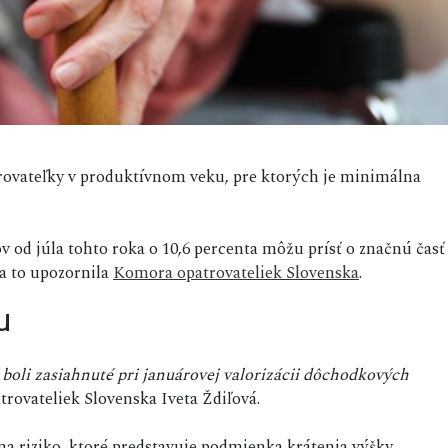
patrovateľky v produktívnom veku, pre ktorých je minimálna
d júla tohto roka o 10,6 percenta môžu prísť o značnú časť
na to upozornila
Komora opatrovateliek Slovenska
.
u
 boli zasiahnuté pri januárovej valorizácii dôchodkových
rovateliek Slovenska Iveta Ždiľová.
na riziko, ktoré predstavuje podmienka krátenia výšky