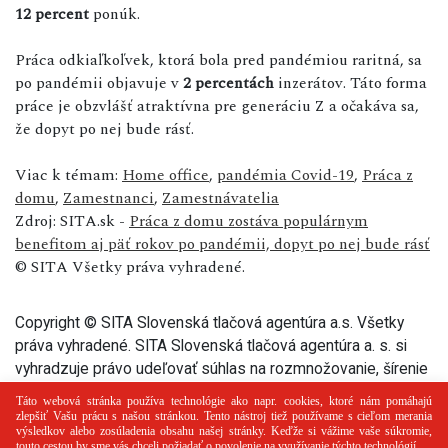
12 percent
ponúk.
Práca odkiaľkoľvek, ktorá bola pred pandémiou raritná, sa
po pandémii objavuje v
2 percentách
inzerátov. Táto forma
práce je obzvlášť atraktívna pre generáciu Z a očakáva sa,
že dopyt po nej bude rásť.
Viac k témam:
Home office
,
pandémia Covid-19
,
Práca z
domu
,
Zamestnanci
,
Zamestnávatelia
Zdroj: SITA.sk -
Práca z domu zostáva populárnym
benefitom aj päť rokov po pandémii, dopyt po nej bude rásť
© SITA Všetky práva vyhradené.
Copyright © SITA Slovenská tlačová agentúra a.s. Všetky
práva vyhradené. SITA Slovenská tlačová agentúra a. s. si
vyhradzuje právo udeľovať súhlas na rozmnožovanie, šírenie
a na verejný prenos tohto článku a jeho častí.