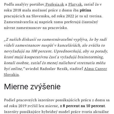
Podľa analýzy portálov
Profesia.sk
a
Platy.sk
, zatiaľ čo v
roku 2018 mala možnosť práce z domu iba
pätina
pracujúcich na Slovensku, od roku 2022 je to už tretina.
Zamestnávatelia aj napriek tomu preferujú čiastočný
návrat zamestnancov na pracovisko.
„Z našich diskusií so zamestnávateľmi vyplýva, že by radi
videli zamestnancov naspäť v kanceláriách, ale zväčša to
nevyžadujú na 100 percent. Uprednostňujú, aby sa porady,
ktoré majú kooperatívnu časť a vyžadujú brainstorming,
konali osobne, zatiaľ čo menej naliehavé stretnutia môžu
byť online,“
uviedol Radoslav Rezák, riaditeľ
Alma Career
Slovakia
.
Mierne zvýšenie
Podiel pracovných inzerátov ponúkajúcich prácu z domu sa
od roku 2019 zvýšil len mierne,
z 8 percent
na 10 percent
.
Inzeráty ponúkajúce hybridný model práce tvoria aktuálne