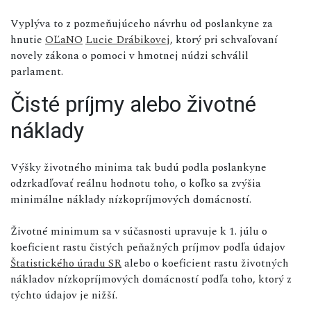
Vyplýva to z pozmeňujúceho návrhu od poslankyne za
hnutie
OĽaNO
Lucie Drábikovej
, ktorý pri schvaľovaní
novely zákona o pomoci v hmotnej núdzi schválil
parlament.
Čisté príjmy alebo životné
náklady
Výšky životného minima tak budú podla poslankyne
odzrkadľovať reálnu hodnotu toho, o koľko sa zvýšia
minimálne náklady nízkopríjmových domácností.
Životné minimum sa v súčasnosti upravuje k 1. júlu o
koeficient rastu čistých peňažných príjmov podľa údajov
Štatistického úradu SR
alebo o koeficient rastu životných
nákladov nízkopríjmových domácností podľa toho, ktorý z
týchto údajov je nižší.