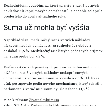
Rozhodujúcim obdobím, za ktoré sa zisťuje rast životných
nákladov nízkopríjmových domácností, je obdobie od apríla
predošlého do apríla aktuálneho roka.
Suma už mohla byť vyššia
Napríklad vlani medziročný rast životných nákladov
nízkopríjmových domácností za rozhodujúce obdobie
dosiahol 11,5 %. Medziročný rast čistých peňažných príjmov
na jednu osobu bol 7,5 %.
Keďže rast čistých peňažných príjmov na jednu osobu bol
nižší ako rast životných nákladov nízkopríjmových
domácností, životné minimum sa zvýšilo o 7,5 %. Ak by sa
však postupovalo podľa nového mechanizmu, ktorý schválil
parlament, životné minimum by išlo nahor o 11,5 %.
Viac k témam:
Životné minimum
Zdroj: SITA.sk -
Poslanci schválili zmenu v mechanizme