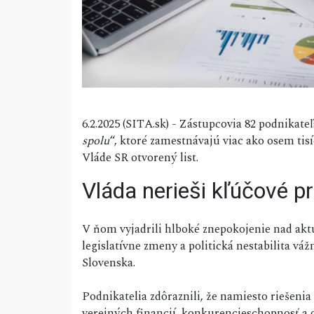
6.2.2025 (SITA.sk) - Zástupcovia 82 podnikate
spolu
“, ktoré zamestnávajú viac ako osem tisí
Vláde SR otvorený list.
Vláda nerieši kľúčové p
V ňom vyjadrili hlboké znepokojenie nad akt
legislatívne zmeny a politická nestabilita v
Slovenska.
Podnikatelia zdôraznili, že namiesto riešeni
verejných financií, konkurencieschopnosť a o