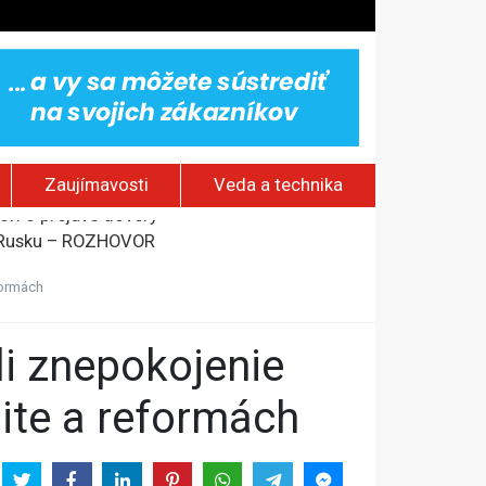
Zaujímavosti
Veda a technika
om Rusku – ROZHOVOR
stavov
formách
rí o prejave dôvery
ite a reformách