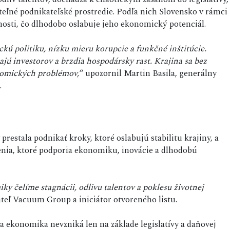
teľné podnikateľské prostredie. Podľa nich Slovensko v rámci
osti, čo dlhodobo oslabuje jeho ekonomický potenciál.
ú politiku, nízku mieru korupcie a funkčné inštitúcie.
zajú investorov a brzdia hospodársky rast. Krajina sa bez
nomických problémov,
“ upozornil Martin Basila, generálny
.
 prestala podnikať kroky, ktoré oslabujú stabilitu krajiny, a
šenia, ktoré podporia ekonomiku, inovácie a dlhodobú
ky čelíme stagnácii, odlivu talentov a poklesu životnej
ateľ Vacuum Group a iniciátor otvoreného listu.
ca ekonomika nevzniká len na základe legislatívy a daňovej