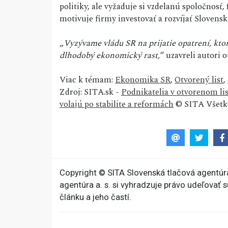
politiky, ale vyžaduje si vzdelanú spoločnosť,
motivuje firmy investovať a rozvíjať Slovensk
„
Vyzývame vládu SR na prijatie opatrení, kto
dlhodobý ekonomický rast,
“ uzavreli autori 
Viac k témam:
Ekonomika SR
,
Otvorený list
,
Zdroj: SITA.sk -
Podnikatelia v otvorenom li
volajú po stabilite a reformách
© SITA Všetky
Copyright © SITA Slovenská tlačová agentúra
agentúra a. s. si vyhradzuje právo udeľovať 
článku a jeho častí.