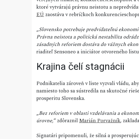
ktoré vytvárajú právnu neistotu a nepredvída
EÚ
zaostáva v rebríčkoch konkurencieschopn
„
Slovensko potrebuje predvídateľnú ekonomick
Právna neistota a politická nestabilita odrád
zásadných reforiem dostáva do vážnych eko
riaditeľ Sensoneo a iniciátor otvoreného listu
Krajina čelí stagnácii
Podnikatelia zároveň v liste vyzvali vládu, aby
namiesto toho sa sústredila na skutočné rie
prosperitu Slovenska.
„
Bez reforiem v oblasti vzdelávania a ekonomi
úrovne,
“ zdôraznil
Marián Porvažník
, zaklad
Signatári pripomenuli, že silná a prosperujú