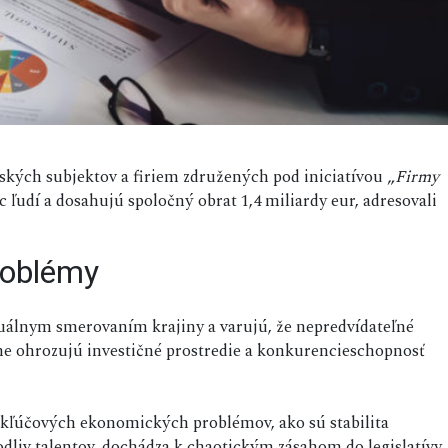
ľských subjektov a firiem združených pod iniciatívou „
Firmy
c ľudí a dosahujú spoločný obrat 1,4 miliardy eur, adresovali
roblémy
uálnym smerovaním krajiny a varujú, že nepredvídateľné
ážne ohrozujú investičné prostredie a konkurencieschopnosť
a kľúčových ekonomických problémov, ako sú stabilita
dliv talentov, dochádza k chaotickým zásahom do legislatívy,