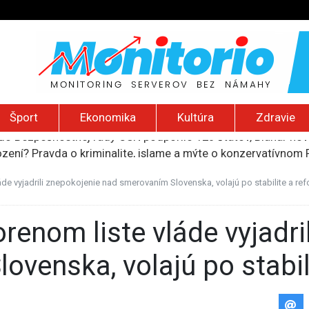
Šport
Ekonomika
Kultúra
Zdravie
ození? Pravda o kriminalite, islame a mýte o konzervatívn
ancúzsku stretne s obeťami sexuálneho zneužívania kňazmi
liónov eur na pomoc farmárom, ktorých postihla blokáda prí
láde vyjadrili znepokojenie nad smerovaním Slovenska, volajú po stabilite a re
ú radu štátu po incidente s dronom pri ukrajinskom lietadle
do Bezpečnostnej rady OSN podporilo 123 štátov, Blanár hovo
ovenska, volajú po stabil