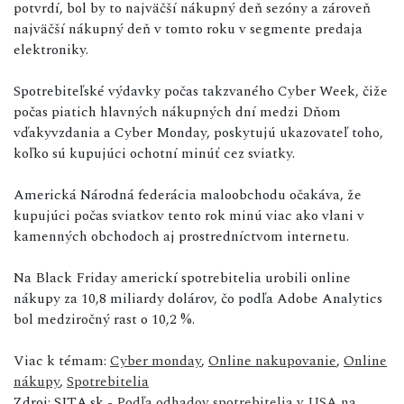
potvrdí, bol by to najväčší nákupný deň sezóny a zároveň
najväčší nákupný deň v tomto roku v segmente predaja
elektroniky.
Spotrebiteľské výdavky počas takzvaného Cyber ​​Week, čiže
počas piatich hlavných nákupných dní medzi Dňom
vďakyvzdania a Cyber ​​Monday, poskytujú ukazovateľ toho,
koľko sú kupujúci ochotní minúť cez sviatky.
Americká Národná federácia maloobchodu očakáva, že
kupujúci počas sviatkov tento rok minú viac ako vlani v
kamenných obchodoch aj prostredníctvom internetu.
Na Black Friday americkí spotrebitelia urobili online
nákupy za 10,8 miliardy dolárov, čo podľa Adobe Analytics
bol medziročný rast o 10,2 %.
Viac k témam:
Cyber monday
,
Online nakupovanie
,
Online
nákupy
,
Spotrebitelia
Zdroj: SITA.sk -
Podľa odhadov spotrebitelia v USA na