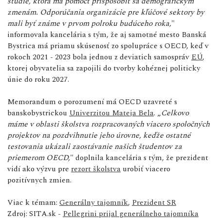
štúdie, ktorá má pomôcť prispôsobiť sa demografickým
zmenám. Odporúčania organizácie pre kľúčové sektory by
mali byť známe v prvom polroku budúceho roka,
"
informovala kancelária s tým, že aj samotné mesto Banská
Bystrica má priamu skúsenosť zo spolupráce s OECD, keď v
rokoch 2021 - 2023 bola jednou z deviatich samospráv
EÚ
,
ktorej obyvatelia sa zapojili do tvorby kohéznej politicky
únie do roku 2027.
Memorandum o porozumení má OECD uzavreté s
banskobystrickou
Univerzitou Mateja Bela
. „
Celkovo
máme v oblasti školstva rozpracovaných viacero spoločných
projektov na pozdvihnutie jeho úrovne, keďže ostatné
testovania ukázali zaostávanie našich študentov za
priemerom OECD,
" doplnila kancelária s tým, že prezident
vidí ako výzvu pre
rezort školstva
urobiť viacero
pozitívnych zmien.
Viac k témam:
Generálny tajomník
,
Prezident SR
Zdroj: SITA.sk -
Pellegrini prijal generálneho tajomníka