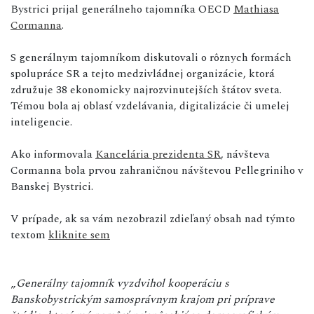
Bystrici prijal generálneho tajomníka OECD
Mathiasa
Cormanna
.
S generálnym tajomníkom diskutovali o rôznych formách
spolupráce SR a tejto medzivládnej organizácie, ktorá
združuje 38 ekonomicky najrozvinutejších štátov sveta.
Témou bola aj oblasť vzdelávania, digitalizácie či umelej
inteligencie.
Ako informovala
Kancelária prezidenta SR
, návšteva
Cormanna bola prvou zahraničnou návštevou Pellegriniho v
Banskej Bystrici.
V prípade, ak sa vám nezobrazil zdieľaný obsah nad týmto
textom
kliknite sem
„
Generálny tajomník vyzdvihol kooperáciu s
Banskobystrickým samosprávnym krajom pri príprave