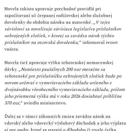
Novela takisto upravuje prechodné pravidlá pri
započítavaní už čerpanej rodičovskej alebo služobnej
dovolenky do obdobia nároku na materské. „
V tejto
súvislosti sa novelizuje súvisiaca legislatíva príslušníkov
ozbrojených zložiek, v ktorej sa zavádza nárok týchto
príslušníkov na otcovskú dovolenku,
“ informoval rezort
vnútra.
Novela tiež upravuje výšku tehotenskej nemocenskej
dávky. „
Namiesto paušálnych 200 eur mesačne sa
tehotenské pre príslušníčku ozbrojených zložiek bude po
novom určovať z vymeriavacieho základu určeného z
dvojnásobku všeobecného vymeriavacieho základu, pričom
jeho priemerná výška má v roku 2026 dosiahnuť približne
370 eur,
“ uviedlo ministerstvo.
Ďalej sa v rámci zákonných zmien zavádza nárok na
vdovský alebo vdovecký výsluhový dôchodok a jeho výplatu
aj pre osoby, ktoré sa starajú o dlhodobo či trvale ťažko