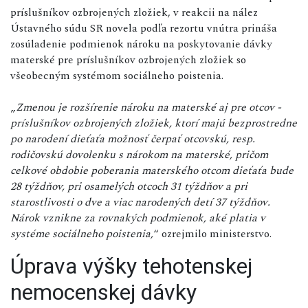
príslušníkov ozbrojených zložiek, v reakcii na nález
Ústavného súdu SR novela podľa rezortu vnútra prináša
zosúladenie podmienok nároku na poskytovanie dávky
materské pre príslušníkov ozbrojených zložiek so
všeobecným systémom sociálneho poistenia.
„
Zmenou je rozšírenie nároku na materské aj pre otcov -
príslušníkov ozbrojených zložiek, ktorí majú bezprostredne
po narodení dieťaťa možnosť čerpať otcovskú, resp.
rodičovskú dovolenku s nárokom na materské, pričom
celkové obdobie poberania materského otcom dieťaťa bude
28 týždňov, pri osamelých otcoch 31 týždňov a pri
starostlivosti o dve a viac narodených detí 37 týždňov.
Nárok vznikne za rovnakých podmienok, aké platia v
systéme sociálneho poistenia,
“ ozrejmilo ministerstvo.
Úprava výšky tehotenskej
nemocenskej dávky