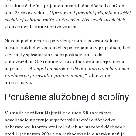
postihnuté dieťa - príjemcu invalidného dôchodku až do
jeho 26 rokov veku. „
Upravované pravidlá prispejú k väčšej
sociálnej ochrane rodín v náročných životných situáciách,
“
skonštatovalo ministerstvo vnútra.
Novela podľa rezortu potvrdzuje nárok pozostalých na
úhradu nákladov spojených s pohrebom aj v prípadoch, keď
si zosnulý spôsobil smrť sebapoškodením, teda
samovraždou. Odstraňuje sa tak dlhoročná interpretačná
nejasnosť. „
A napokon nárok na dávku úmrtného budú mať
prednostne pozostalí v priamom rade,
“ zdôraznilo
ministerstvo.
Porušenie služobnej disciplíny
V zmysle verdiktu
Najvyššieho súdu SR
sa v rámci
novelizácie upravuje výpočet výsluhového dôchodku
poberateľov, ktorým vznikol nárok na starobný dôchodok
pred 1. januárom 2004 a na rozhodovanie o nároku naň je