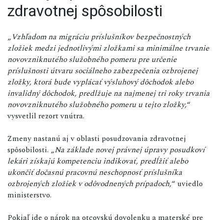
zdravotnej spôsobilosti
„
Vzhľadom na migráciu príslušníkov bezpečnostných
zložiek medzi jednotlivými zložkami sa minimálne trvanie
novovzniknutého služobného pomeru pre určenie
príslušnosti útvaru sociálneho zabezpečenia ozbrojenej
zložky, ktorá bude vyplácať výsluhový dôchodok alebo
invalidný dôchodok, predlžuje na najmenej tri roky trvania
novovzniknutého služobného pomeru u tejto zložky,
“
vysvetlil rezort vnútra.
Zmeny nastanú aj v oblasti posudzovania zdravotnej
spôsobilosti. „
Na základe novej právnej úpravy posudkoví
lekári získajú kompetenciu indikovať, predĺžiť alebo
ukončiť dočasnú pracovnú neschopnosť príslušníka
ozbrojených zložiek v odôvodnených prípadoch,
“ uviedlo
ministerstvo.
Pokiaľ ide o nárok na otcovskú dovolenku a materské pre