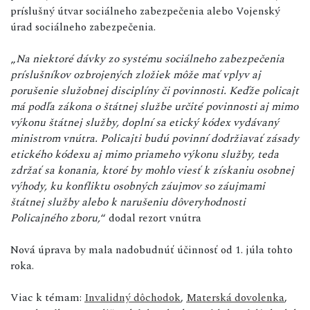
príslušný útvar sociálneho zabezpečenia alebo Vojenský
úrad sociálneho zabezpečenia.
„
Na niektoré dávky zo systému sociálneho zabezpečenia
príslušníkov ozbrojených zložiek môže mať vplyv aj
porušenie služobnej disciplíny či povinnosti. Keďže policajt
má podľa zákona o štátnej službe určité povinnosti aj mimo
výkonu štátnej služby, doplní sa etický kódex vydávaný
ministrom vnútra. Policajti budú povinní dodržiavať zásady
etického kódexu aj mimo priameho výkonu služby, teda
zdržať sa konania, ktoré by mohlo viesť k získaniu osobnej
výhody, ku konfliktu osobných záujmov so záujmami
štátnej služby alebo k narušeniu dôveryhodnosti
Policajného zboru,
“ dodal rezort vnútra
Nová úprava by mala nadobudnúť účinnosť od 1. júla tohto
roka.
Viac k témam:
Invalidný dôchodok
,
Materská dovolenka
,