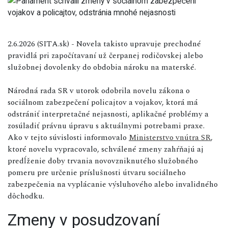
2.6.2026 (SITA.sk) - Novela takisto upravuje prechodné
pravidlá pri započítavaní už čerpanej rodičovskej alebo
služobnej dovolenky do obdobia nároku na materské.
Národná rada SR v utorok odobrila novelu zákona o
sociálnom zabezpečení policajtov a vojakov, ktorá má
odstrániť interpretačné nejasnosti, aplikačné problémy a
zosúladiť právnu úpravu s aktuálnymi potrebami praxe.
Ako v tejto súvislosti informovalo
Ministerstvo vnútra SR
,
ktoré novelu vypracovalo, schválené zmeny zahŕňajú aj
predĺženie doby trvania novovzniknutého služobného
pomeru pre určenie príslušnosti útvaru sociálneho
zabezpečenia na vyplácanie výsluhového alebo invalidného
dôchodku.
Zmeny v posudzovaní