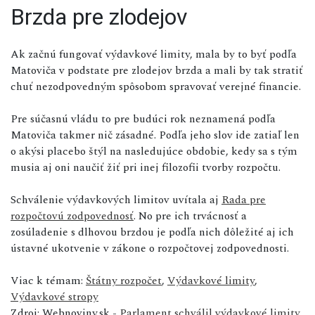
Brzda pre zlodejov
Ak začnú fungovať výdavkové limity, mala by to byť podľa
Matoviča v podstate pre zlodejov brzda a mali by tak stratiť
chuť nezodpovedným spôsobom spravovať verejné financie.
Pre súčasnú vládu to pre budúci rok neznamená podľa
Matoviča takmer nič zásadné. Podľa jeho slov ide zatiaľ len
o akýsi placebo štýl na nasledujúce obdobie, kedy sa s tým
musia aj oni naučiť žiť pri inej filozofii tvorby rozpočtu.
Schválenie výdavkových limitov uvítala aj
Rada pre
rozpočtovú zodpovednosť
. No pre ich trvácnosť a
zosúladenie s dlhovou brzdou je podľa nich dôležité aj ich
ústavné ukotvenie v zákone o rozpočtovej zodpovednosti.
Viac k témam:
Štátny rozpočet
,
Výdavkové limity
,
Výdavkové stropy
Zdroj: Webnoviny.sk -
Parlament schválil výdavkové limity