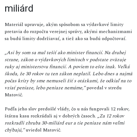
miliárd
Materiál upravuje, akým spôsobom sa výdavkové limity
pretavia do rozpočtu verejnej správy, akými mechanizmami
sa budú limity dodržiavať, a tiež ako sa budú odpočtovať.
„Asi by som sa mal tešiť ako minister financií. Na druhej
strane, zákon o výdavkových limitoch v podstate zväzuje
ruky aj ministerstvu financií. A poviem to ešte inak. Veľká
škoda, že 30 rokov tu ten zákon neplatil. Lebo dnes a najmä
počas krízy by sme nemuseli žiť s otázkami, že odkiaľ na to
vziať peniaze, lebo peniaze nemáme,“
povedal v stredu
Matovič.
Podľa jeho slov predošlé vlády, čo u nás fungovali 12 rokov,
štátnu kasu rozkrádali aj v dobrých časoch.
„Za 12 rokov
rozkradli zhruba 30-miliárd eur a tie peniaze nám veľmi
chýbajú,“
uviedol Matovič.