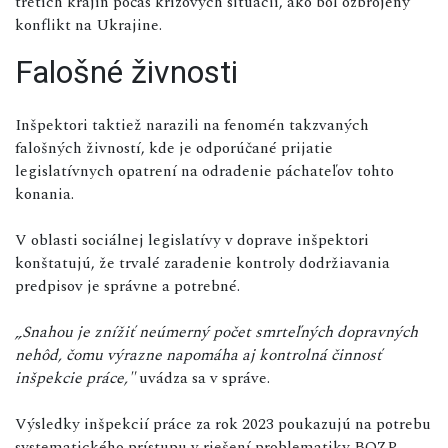
tretích krajín počas krízových situácií, ako bol ozbrojený
konflikt na Ukrajine.
Falošné živnosti
Inšpektori taktiež narazili na fenomén takzvaných
falošných živností, kde je odporúčané prijatie
legislatívnych opatrení na odradenie páchateľov tohto
konania.
V oblasti sociálnej legislatívy v doprave inšpektori
konštatujú, že trvalé zaradenie kontroly dodržiavania
predpisov je správne a potrebné.
„Snahou je znížiť neúmerný počet smrteľných dopravných
nehôd, čomu výrazne napomáha aj kontrolná činnosť
inšpekcie práce,"
uvádza sa v správe.
Výsledky inšpekcií práce za rok 2023 poukazujú na potrebu
systematického prístupu v riešení problematiky BOZP,