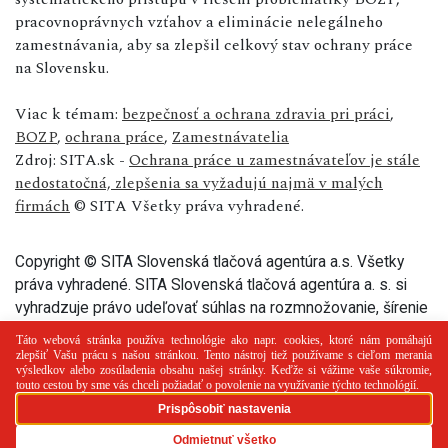
pracovnoprávnych vzťahov a eliminácie nelegálneho
zamestnávania, aby sa zlepšil celkový stav ochrany práce
na Slovensku.
Viac k témam:
bezpečnosť a ochrana zdravia pri práci
,
BOZP
,
ochrana práce
,
Zamestnávatelia
Zdroj: SITA.sk -
Ochrana práce u zamestnávateľov je stále
nedostatočná, zlepšenia sa vyžadujú najmä v malých
firmách
© SITA Všetky práva vyhradené.
Copyright © SITA Slovenská tlačová agentúra a.s. Všetky
práva vyhradené. SITA Slovenská tlačová agentúra a. s. si
vyhradzuje právo udeľovať súhlas na rozmnožovanie, šírenie
a na verejný prenos tohto článku a jeho častí.