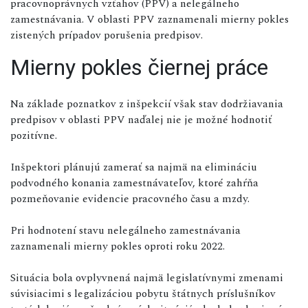
pracovnoprávnych vzťahov (PPV) a nelegálneho
zamestnávania. V oblasti PPV zaznamenali mierny pokles
zistených prípadov porušenia predpisov.
Mierny pokles čiernej práce
Na základe poznatkov z inšpekcií však stav dodržiavania
predpisov v oblasti PPV naďalej nie je možné hodnotiť
pozitívne.
Inšpektori plánujú zamerať sa najmä na elimináciu
podvodného konania zamestnávateľov, ktoré zahŕňa
pozmeňovanie evidencie pracovného času a mzdy.
Pri hodnotení stavu nelegálneho zamestnávania
zaznamenali mierny pokles oproti roku 2022.
Situácia bola ovplyvnená najmä legislatívnymi zmenami
súvisiacimi s legalizáciou pobytu štátnych príslušníkov