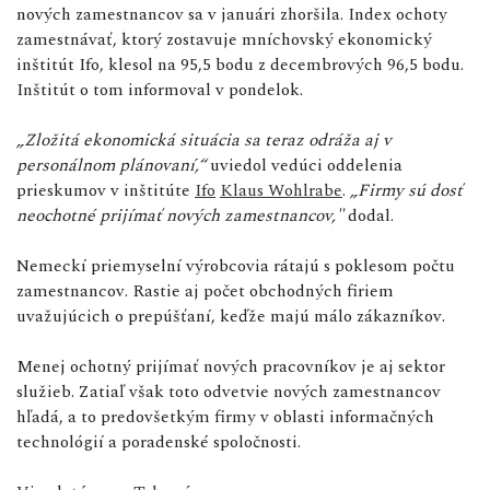
nových zamestnancov sa v januári zhoršila. Index ochoty
zamestnávať, ktorý zostavuje mníchovský ekonomický
inštitút Ifo, klesol na 95,5 bodu z decembrových 96,5 bodu.
Inštitút o tom informoval v pondelok.
„Zložitá ekonomická situácia sa teraz odráža aj v
personálnom plánovaní,“
uviedol vedúci oddelenia
prieskumov v inštitúte
Ifo
Klaus Wohlrabe
.
„Firmy sú dosť
neochotné prijímať nových zamestnancov,"
dodal.
Nemeckí priemyselní výrobcovia rátajú s poklesom počtu
zamestnancov. Rastie aj počet obchodných firiem
uvažujúcich o prepúšťaní, keďže majú málo zákazníkov.
Menej ochotný prijímať nových pracovníkov je aj sektor
služieb. Zatiaľ však toto odvetvie nových zamestnancov
hľadá, a to predovšetkým firmy v oblasti informačných
technológií a poradenské spoločnosti.