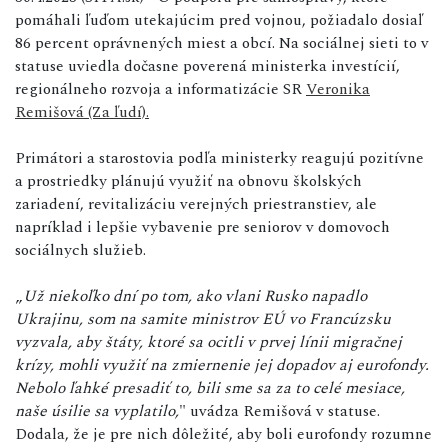
pomáhali ľuďom utekajúcim pred vojnou, požiadalo dosiaľ
86 percent oprávnených miest a obcí. Na sociálnej sieti to v
statuse uviedla dočasne poverená ministerka investícií,
regionálneho rozvoja a informatizácie SR
Veronika
Remišová (Za ľudí).
Primátori a starostovia podľa ministerky reagujú pozitívne
a prostriedky plánujú využiť na obnovu školských
zariadení, revitalizáciu verejných priestranstiev, ale
napríklad i lepšie vybavenie pre seniorov v domovoch
sociálnych služieb.
„
Už niekoľko dní po tom, ako vlani Rusko napadlo
Ukrajinu, som na samite ministrov EÚ vo Francúzsku
vyzvala, aby štáty, ktoré sa ocitli v prvej línii migračnej
krízy, mohli využiť na zmiernenie jej dopadov aj eurofondy.
Nebolo ľahké presadiť to, bili sme sa za to celé mesiace,
naše úsilie sa vyplatilo,
" uvádza Remišová v statuse.
Dodala, že je pre nich dôležité, aby boli eurofondy rozumne