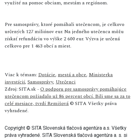
využité na pomoc obciam, mestám a regiónom.
Pre samosprávy, ktoré pomáhali utečencom, je celkovo
určených 127 miliónov eur. Na jedného utečenca môžu
získať refundáciu vo výške 2 600 eur. Výzva je určená
celkovo pre 1 463 obcí a miest.
Viac k témam:
Dotácie
,
mestá a obce
,
Ministerka
investícií
,
Samosprávy
,
Utečenci
Zdroj: SITA.sk -
O podporu pre samosprávy pomáhajúce
utečencom požiadalo už 86 percent obcí. Bili sme sa za to
celé mesiace, tvrdí Remišová
© SITA Všetky práva
vyhradené.
Copyright © SITA Slovenská tlačová agentúra a.s. Všetky
práva vyhradené. SITA Slovenská tlačová agentúra a. s. si