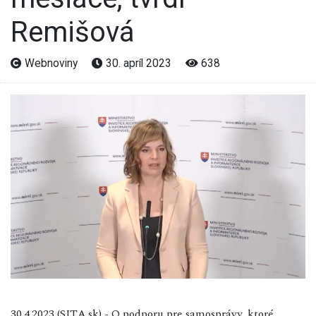
Remišová
Webnoviny
30. apríl 2023
638
30.4.2023 (SITA.sk) - O podporu pre samosprávy, ktoré