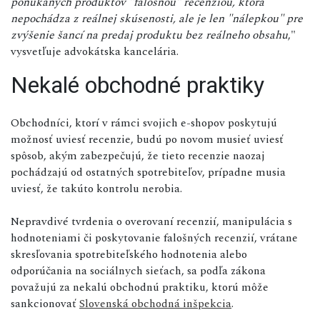
ponúkaných produktov "falošnou" recenziou, ktorá
nepochádza z reálnej skúsenosti, ale je len "nálepkou" pre
zvýšenie šancí na predaj produktu bez reálneho obsahu
,"
vysvetľuje advokátska kancelária.
Nekalé obchodné praktiky
Obchodníci, ktorí v rámci svojich e-shopov poskytujú
možnosť uviesť recenzie, budú po novom musieť uviesť
spôsob, akým zabezpečujú, že tieto recenzie naozaj
pochádzajú od ostatných spotrebiteľov, prípadne musia
uviesť, že takúto kontrolu nerobia.
Nepravdivé tvrdenia o overovaní recenzií, manipulácia s
hodnoteniami či poskytovanie falošných recenzií, vrátane
skresľovania spotrebiteľského hodnotenia alebo
odporúčania na sociálnych sieťach, sa podľa zákona
považujú za nekalú obchodnú praktiku, ktorú môže
sankcionovať
Slovenská obchodná inšpekcia
.