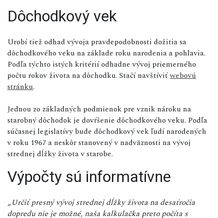
Dôchodkový vek
Urobí tiež odhad vývoja pravdepodobnosti dožitia sa
dôchodkového veku na základe roku narodenia a pohlavia.
Podľa týchto istých kritérií odhadne vývoj priemerného
počtu rokov života na dôchodku. Stačí navštíviť
webovú
stránku
.
Jednou zo základných podmienok pre vznik nároku na
starobný dôchodok je dovŕšenie dôchodkového veku. Podľa
súčasnej legislatívy bude dôchodkový vek ľudí narodených
v roku 1967 a neskôr stanovený v nadväznosti na vývoj
strednej dĺžky života v starobe.
Výpočty sú informatívne
„
Určiť presný vývoj strednej dĺžky života na desaťročia
dopredu nie je možné, naša kalkulačka preto počíta s