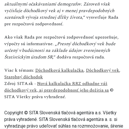
aktuálnymi očakávaniami demografov. Zároveň však
vyčísľuje dôchodkový vek aj v menej pravdepodobných
scenároch vývoja strednej dĺžky života
,“ vysvetľuje Rada
pre rozpočtovú zodpovednosť.
Ako však Rada pre rozpočtovú zodpovednosť upozorňuje,
výpočty sú informatívne. „
Presný dôchodkový vek bude
určený v budúcnosti na základe údajov zverejnených
Štatistickým úradom SR
,“ dodáva rozpočtová rada.
Viac k témam:
Dôchodková kalkulačka
,
Dôchodkový vek
,
Starobný dôchodok
Zdroj: SITA.sk -
Nová kalkulačka RRZ odhadne váš
dôchodkový vek, aj pravdepodobnosť jeho dožitia sa
©
SITA Všetky práva vyhradené.
Copyright © SITA Slovenská tlačová agentúra a.s. Všetky
práva vyhradené. SITA Slovenská tlačová agentúra a. s. si
vyhradzuje právo udeľovať súhlas na rozmnožovanie, šírenie