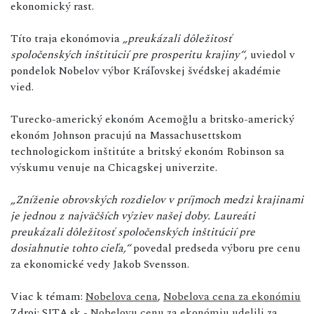
ekonomický rast.
Títo traja ekonómovia
„preukázali dôležitosť
spoločenských inštitúcií pre prosperitu krajiny“
, uviedol v
pondelok Nobelov výbor Kráľovskej švédskej akadémie
vied.
Turecko-americký ekonóm Acemoğlu a britsko-americký
ekonóm Johnson pracujú na Massachusettskom
technologickom inštitúte a britský ekonóm Robinson sa
výskumu venuje na Chicagskej univerzite.
„Zníženie obrovských rozdielov v príjmoch medzi krajinami
je jednou z najväčších výziev našej doby. Laureáti
preukázali dôležitosť spoločenských inštitúcií pre
dosiahnutie tohto cieľa,“
povedal predseda výboru pre cenu
za ekonomické vedy Jakob Svensson.
Viac k témam:
Nobelova cena
,
Nobelova cena za ekonómiu
Zdroj: SITA.sk -
Nobelovu cenu za ekonómiu udelili za