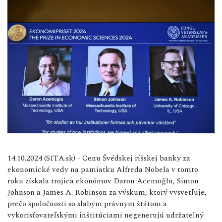
14.10.2024 (SITA.sk) - Cenu Švédskej ríšskej banky za
ekonomické vedy na pamiatku Alfreda Nobela v tomto
roku získala trojica ekonómov Daron Acemoğlu, Simon
Johnson a James A. Robinson za výskum, ktorý vysvetľuje,
prečo spoločnosti so slabým právnym štátom a
vykorisťovateľskými inštitúciami negenerujú udržateľný