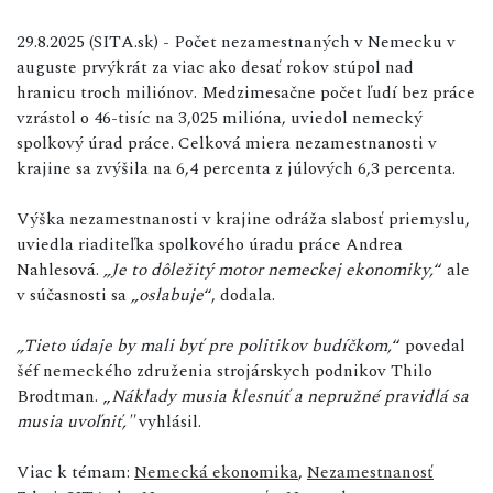
29.8.2025 (SITA.sk) - Počet nezamestnaných v Nemecku v
auguste prvýkrát za viac ako desať rokov stúpol nad
hranicu troch miliónov. Medzimesačne počet ľudí bez práce
vzrástol o 46-tisíc na 3,025 milióna, uviedol nemecký
spolkový úrad práce. Celková miera nezamestnanosti v
krajine sa zvýšila na 6,4 percenta z júlových 6,3 percenta.
Výška nezamestnanosti v krajine odráža slabosť priemyslu,
uviedla riaditeľka spolkového úradu práce Andrea
Nahlesová.
„Je to dôležitý motor nemeckej ekonomiky,
“ ale
v súčasnosti sa
„oslabuje
“, dodala.
„Tieto údaje by mali byť pre politikov budíčkom,
“ povedal
šéf nemeckého združenia strojárskych podnikov Thilo
Brodtman. „
Náklady musia klesnúť a nepružné pravidlá sa
musia uvoľniť,"
vyhlásil.
Viac k témam:
Nemecká ekonomika
,
Nezamestnanosť