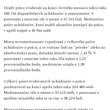
Úrady práce evidovali na konci štvrtého mesiaca tohto roka
180 756 disponibilných uchádzačov o zamestnanie. V
porovnaní s marcom ide o nárast o 37 763 ľudí. Medziročne
počet uchádzačov, ktorí mohli okamžite nastúpiť do práce,
v apríli stúpol o 45 966 osôb.
Miera nezamestnanosti vypočítaná z celkového počtu
uchádzačov o prácu, a to vrátane ľudí na "péenke" alebo na
absolventskej praxi, dosiahla minulý mesiac 7,43 %. V
porovnaní s marcom tohto roka išla nahor o 1,22
percentuálneho bodu, medziročne stúpla o 1,38
percentuálneho bodu.
Celkový počet evidovaných uchádzačov o prácu
predstavoval na konci apríla tohto roka 204 480 osôb.
Medzimesačne išlo o nárast o 33 613 osôb, v porovnaní s
aprílom minulého roka je to viac o 38 224 ľudí.
Miera evidovanej nezamestnanosti v apríli stúpla vo