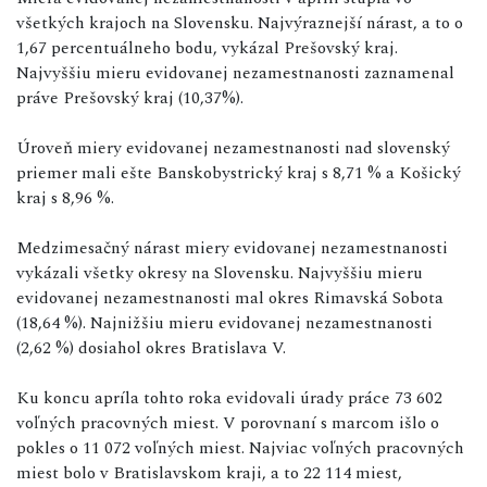
všetkých krajoch na Slovensku. Najvýraznejší nárast, a to o
1,67 percentuálneho bodu, vykázal Prešovský kraj.
Najvyššiu mieru evidovanej nezamestnanosti zaznamenal
práve Prešovský kraj (10,37%).
Úroveň miery evidovanej nezamestnanosti nad slovenský
priemer mali ešte Banskobystrický kraj s 8,71 % a Košický
kraj s 8,96 %.
Medzimesačný nárast miery evidovanej nezamestnanosti
vykázali všetky okresy na Slovensku. Najvyššiu mieru
evidovanej nezamestnanosti mal okres Rimavská Sobota
(18,64 %). Najnižšiu mieru evidovanej nezamestnanosti
(2,62 %) dosiahol okres Bratislava V.
Ku koncu apríla tohto roka evidovali úrady práce 73 602
voľných pracovných miest. V porovnaní s marcom išlo o
pokles o 11 072 voľných miest. Najviac voľných pracovných
miest bolo v Bratislavskom kraji, a to 22 114 miest,