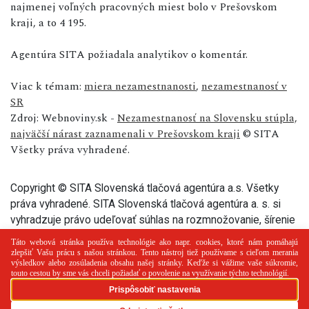
najmenej voľných pracovných miest bolo v Prešovskom
kraji, a to 4 195.
Agentúra SITA požiadala analytikov o komentár.
Viac k témam:
miera nezamestnanosti
,
nezamestnanosť v
SR
Zdroj: Webnoviny.sk -
Nezamestnanosť na Slovensku stúpla,
najväčší nárast zaznamenali v Prešovskom kraji
© SITA
Všetky práva vyhradené.
Copyright © SITA Slovenská tlačová agentúra a.s. Všetky
práva vyhradené. SITA Slovenská tlačová agentúra a. s. si
vyhradzuje právo udeľovať súhlas na rozmnožovanie, šírenie
a na verejný prenos tohto článku a jeho častí.