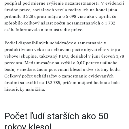
podpísal pod mierne zvýšenie nezamestnanosti. V evidencii
úradov práce, sociálnych vecí a rodiny ich na konci júna
pribudlo 3 328 oproti máju a o 5 098 viac ako v apríli, čo
spôsobilo celkový nárast počtu nezamestnaných o 1 732
osôb. Informovalo o tom ústredie práce.
Podiel disponibilných uchádzačov o zamestnanie v
produktívnom veku na celkovom počte obyvateľov v tejto
vekovej skupine, takzvaný PDU, dosiahol v júni úroveň 3,78
percenta. Medzimesačne sa zvýšil o 0,07 percentuálneho
bodu, v medziročnom porovnaní klesol o dve stotiny bodu.
Celkový počet uchádzačov o zamestnanie evidovaných
úradmi sa ustálil na 162 785, pričom májová hodnota bola
historicky najnižšia.
Počet ľudí starších ako 50
rokov klesol