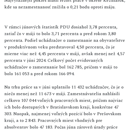
Najvýraznejší pokles hlásil rezort práce v okrese Kežmarok,
kde sa nezamestnanosť znížila o 0,21 bodu oproti máju.
V rámci júnových štatistík PDU dosiahol 3,78 percenta,
zatiaľ čo v máji to bolo 3,71 percenta a pred rokom 3,80
percenta. Podiel uchádzačov o zamestnanie na obyvateľstve
v produktívnom veku predstavoval 4,50 percenta, čo je
mierne viac než 4,45 percenta v máji, avšak menej než 4,57
percenta v júni 2024. Celkový počet evidovaných
uchádzačov o zamestnanie bol 162 785, pričom v máji to
bolo 161 053 a pred rokom 166 094.
Na trhu práce sa v júni uplatnilo 11 432 uchádzačov, čo je o
niečo menej než 11 673 v máji. Zamestnávatelia nahlásili
celkovo 107 044 voľných pracovných miest, pričom najviac
ich bolo dostupných v Bratislavskom kraji, konkrétne 47
303. Naopak, najmenej voľných pozícií bolo v Prešovskom
kraji, a to 2 843. Pracovných miest vhodných pre
absolventov bolo 47 183. Počas júna zároveň úrady práce