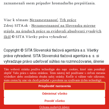
zaznamenali osem prípadov hromadného prepúšťania.
Viac k témam:
Nezamestnanosť
,
Trh práce
Zdroj: SITA.sk -
Nezamestnanosť na Slovensku mierne
stúpla, na úradoch práce sa evidovali absolventi vysokých
škôl
© SITA Všetky práva vyhradené.
Copyright © SITA Slovenská tlačová agentúra a.s. Všetky
práva vyhradené. SITA Slovenská tlačová agentúra a. s. si
vyhradzuje právo udeľovať súhlas na rozmnožovanie, šírenie
a na verejný prenos tohto článku a jeho častí.
PR článok
Reklama
Spolupráca
Kontakt
Zásady
používania cookies
RSS