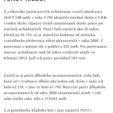
Z celkového počtu nových uchádzačov tvorili absolventi
škôl 9 548 osôb, z toho 3 702 ukončilo strednú školu a 5 846
vysokú školu. Opačný trend zaznamenali úrady práce pri
starších uchádzačoch. Počet ľudí starších ako 50 rokov
klesol na 45 755, čo je najnižšia hodnota od začiatku
centrálneho sledovania tohto ukazovateľa v roku 2000. V
porovnaní s májom ide o pokles o 325 osôb. Pre porovnanie,
najviac uchádzačov nad 50 rokov evidovali úrady vo
februári 2012, keď ich počet presiahol 103-tisíc.
Znížil sa aj počet dlhodobo nezamestnaných, teda ľudí,
ktorí sú v evidencii dlhšie ako jeden rok. Kým v máji ich
bolo 62 270, v júni to bolo 61 796. Najvyšší počet dlhodobo
nezamestnaných od roku 2000 zaznamenali úrady v júli
toho istého roka. Išlo o 274 031 osôb.
Z regionálneho hľadiska bol v júni najnižší PDU v