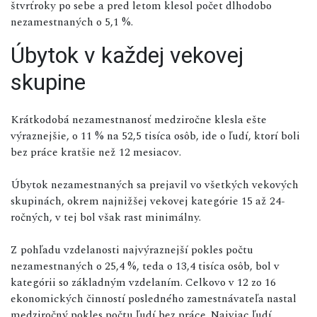
štvrťroky po sebe a pred letom klesol počet dlhodobo
nezamestnaných o 5,1 %.
Úbytok v každej vekovej
skupine
Krátkodobá nezamestnanosť medziročne klesla ešte
výraznejšie, o 11 % na 52,5 tisíca osôb, ide o ľudí, ktorí boli
bez práce kratšie než 12 mesiacov.
Úbytok nezamestnaných sa prejavil vo všetkých vekových
skupinách, okrem najnižšej vekovej kategórie 15 až 24-
ročných, v tej bol však rast minimálny.
Z pohľadu vzdelanosti najvýraznejší pokles počtu
nezamestnaných o 25,4 %, teda o 13,4 tisíca osôb, bol v
kategórii so základným vzdelaním. Celkovo v 12 zo 16
ekonomických činností posledného zamestnávateľa nastal
medziročný pokles počtu ľudí bez práce. Najviac ľudí