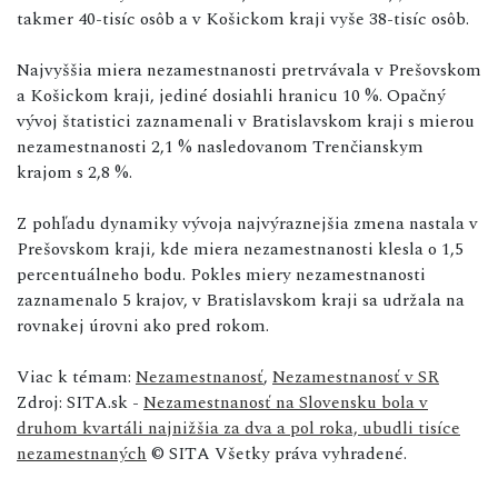
takmer 40-tisíc osôb a v Košickom kraji vyše 38-tisíc osôb.
Najvyššia miera nezamestnanosti pretrvávala v Prešovskom
a Košickom kraji, jediné dosiahli hranicu 10 %. Opačný
vývoj štatistici zaznamenali v Bratislavskom kraji s mierou
nezamestnanosti 2,1 % nasledovanom Trenčianskym
krajom s 2,8 %.
Z pohľadu dynamiky vývoja najvýraznejšia zmena nastala v
Prešovskom kraji, kde miera nezamestnanosti klesla o 1,5
percentuálneho bodu. Pokles miery nezamestnanosti
zaznamenalo 5 krajov, v Bratislavskom kraji sa udržala na
rovnakej úrovni ako pred rokom.
Viac k témam:
Nezamestnanosť
,
Nezamestnanosť v SR
Zdroj: SITA.sk -
Nezamestnanosť na Slovensku bola v
druhom kvartáli najnižšia za dva a pol roka, ubudli tisíce
nezamestnaných
© SITA Všetky práva vyhradené.