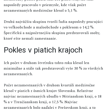
naposledy pracovalo v priemysle, kde však počet
nezamestnaných medziročne klesol o 5,1 %.
Druhú najväčšiu skupinu tvorili ľudia naposledy pracujúci
vo veľkoobchode a maloobchode s poklesom o 14,2 %.
Špecifickú a najpočetnejšiu skupinu predstavovali osoby,
ktoré ešte nemali zamestnanie.
Pokles v piatich krajoch
Ich počet v druhom štvrťroku tohto roka klesol len
minimálne a stále tak predstavovali vyše 30 % zo všetkých
nezamestnaných.
Počet nezamestnaných v druhom kvartáli medziročne
klesol v piatich z ôsmich krajov Slovenska. Relatívne
najviac nezamestnaných ubudlo v Nitrianskom kraji, o 18
% a v Trenčianskom kraji, o 17,5 %. Najviac
nezamestnaných bolo naďalej v Prešovskom kraji, a to