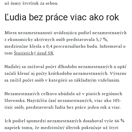
už ôsmy štvrťrok za sebou.
Ľudia bez práce viac ako rok
Miera nezamestnanosti uvádzajúca podiel nezamestnaných
z ekonomicky aktívnych osôb predstavovala 5,7 %,
medziročne klesla o 0,4 percentuálneho bodu. Informoval o
tom
Štatistický úrad SR
.
Naďalej sa znižoval počet dlhodobo nezamestnaných a opäť
začali klesať aj počty krátkodobo nezamestnaných. Výrazne
sa znížil počet osôb v kategórii so základným vzdelaním.
Nezamestnaných celkovo ubúdalo už v piatich regiónoch
Slovenska. Najväčšiu časť nezamestnaných, viac ako 105-
tisíc osôb, predstavovali ľudia bez práce jeden rok a viac.
Ich podiel spomedzi nezamestnaných dosahoval vyše 66 %
napriek tomu, že medziročný úbytok pokračuje už štyri