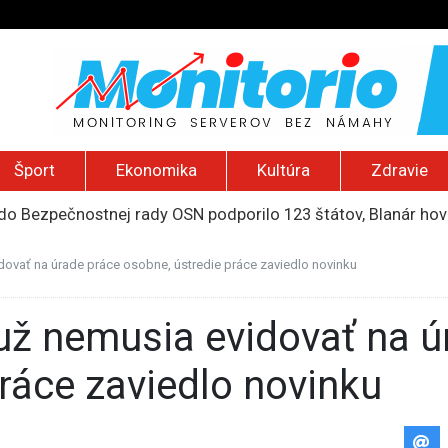
Šport
Ekonomika
Kultúra
Zdravie
do Bezpečnostnej rady OSN podporilo 123 štátov, Blanár hovo
ození? Pravda o kriminalite, islame a mýte o konzervatívn
ancúzsku stretne s obeťami sexuálneho zneužívania kňazmi
ovať na úrade práce osobne, ústredie práce zaviedlo novinku
liónov eur na pomoc farmárom, ktorých postihla blokáda prí
2026): Včelie úle v Palestíne, streľba študenta v Thajsku a L
ráce zaviedlo novinku