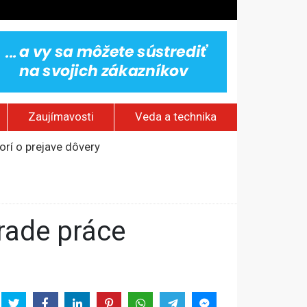
Zaujímavosti
Veda a technika
rí o prejave dôvery
om Rusku – ROZHOVOR
stavov
ovestream festival