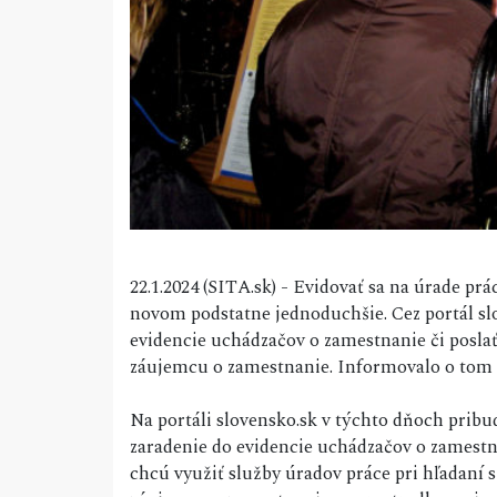
22.1.2024 (SITA.sk) - Evidovať sa na úrade prá
novom podstatne jednoduchšie. Cez portál sl
evidencie uchádzačov o zamestnanie či posla
záujemcu o zamestnanie. Informovalo o tom
Na portáli slovensko.sk v týchto dňoch pribu
zaradenie do evidencie uchádzačov o zamestna
chcú využiť služby úradov práce pri hľadaní si