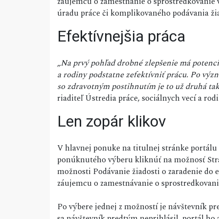
záujemcu o zamestnanie o sprostredkovanie 
úradu práce či komplikovaného podávania žiad
Efektívnejšia práca
„Na prvý pohľad drobné zlepšenie má potenci
a rodiny podstatne zefektívniť prácu. Po vý
so zdravotným postihnutím je to už druhá taká
riaditeľ Ústredia práce, sociálnych vecí a ro
Len zopár klikov
V hlavnej ponuke na titulnej stránke portálu 
ponúknutého výberu kliknúť na možnosť Stra
možnosti Podávanie žiadosti o zaradenie do 
záujemcu o zamestnávanie o sprostredkovan
Po výbere jednej z možností je návštevník p
sa návštevník predtým neprihlásil, portál ho