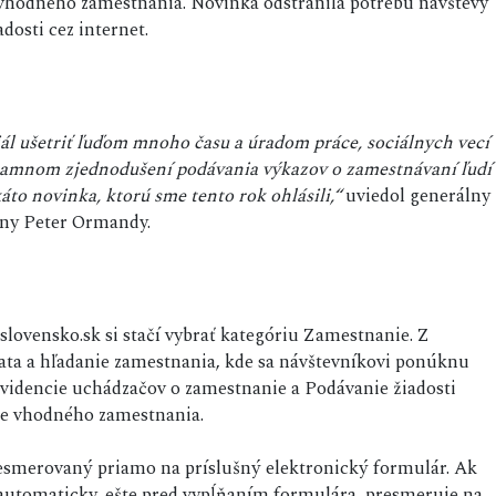
vhodného zamestnania. Novinka odstránila potrebu návštevy
osti cez internet.
ál ušetriť ľuďom mnoho času a úradom práce, sociálnych vecí
znamnom zjednodušení podávania výkazov o zamestnávaní ľudí
to novinka, ktorú sme tento rok ohlásili,“
uviedol generálny
diny Peter Ormandy.
slovensko.sk si stačí vybrať kategóriu Zamestnanie. Z
ta a hľadanie zamestnania, kde sa návštevníkovi ponúknu
evidencie uchádzačov o zamestnanie a Podávanie žiadosti
ie vhodného zamestnania.
resmerovaný priamo na príslušný elektronický formulár. Ak
 automaticky, ešte pred vypĺňaním formulára, presmeruje na