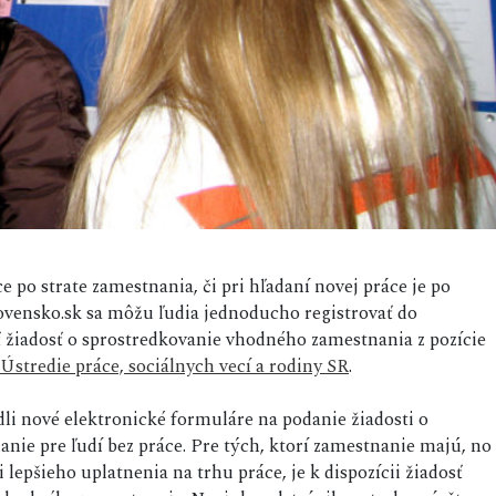
ce po strate zamestnania, či pri hľadaní novej práce je po
ovensko.sk sa môžu ľudia jednoducho registrovať do
ť žiadosť o sprostredkovanie vhodného zamestnania z pozície
Ústredie práce, sociálnych vecí a rodiny SR
.
dli nové elektronické formuláre na podanie žiadosti o
nie pre ľudí bez práce. Pre tých, ktorí zamestnanie majú, no
 lepšieho uplatnenia na trhu práce, je k dispozícii žiadosť