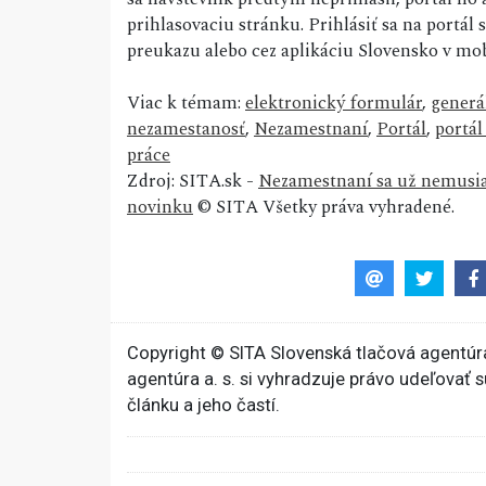
prihlasovaciu stránku. Prihlásiť sa na portá
preukazu alebo cez aplikáciu Slovensko v mob
Viac k témam:
elektronický formulár
,
generá
nezamestanosť
,
Nezamestnaní
,
Portál
,
portál
práce
Zdroj: SITA.sk -
Nezamestnaní sa už nemusia 
novinku
© SITA Všetky práva vyhradené.
Copyright © SITA Slovenská tlačová agentúra
agentúra a. s. si vyhradzuje právo udeľovať 
článku a jeho častí.