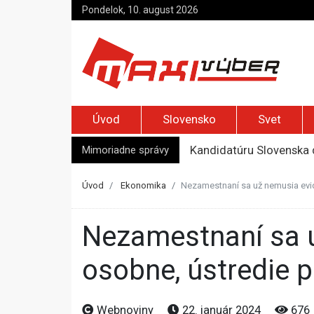
Pondelok, 10. august 2026
Úvod
Slovensko
Svet
Mimoriadne správy
Kandidatúru Slovenska 
Je Európa naozaj v ohr
Pápež Lev XIV. sa vo Fr
Úvod
Ekonomika
Nezamestnaní sa už nemusia evid
Kyjev žiada EÚ o 220 mi
Top foto dňa (7. august 
Nezamestnaní sa už nemusia evidovať na úrade práce
osobne, ústredie p
Webnoviny
22. január 2024
676