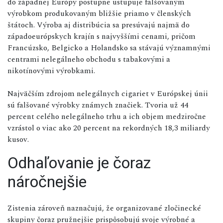
do západnej Európy postupne ustupuje falšovaným
výrobkom produkovaným bližšie priamo v členských
štátoch. Výroba aj distribúcia sa presúvajú najmä do
západoeurópskych krajín s najvyššími cenami, pričom
Francúzsko, Belgicko a Holandsko sa stávajú významnými
centrami nelegálneho obchodu s tabakovými a
nikotínovými výrobkami.
Najväčším zdrojom nelegálnych cigariet v Európskej únii
sú falšované výrobky známych značiek. Tvoria už 44
percent celého nelegálneho trhu a ich objem medziročne
vzrástol o viac ako 20 percent na rekordných 18,3 miliardy
kusov.
Odhaľovanie je čoraz
náročnejšie
Zistenia zároveň naznačujú, že organizované zločinecké
skupiny čoraz pružnejšie prispôsobujú svoje výrobné a