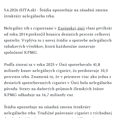
5.6.2026 (SITA.sk) - Štúdia upozorňuje na zásadnú zmenu
štruktúry nelegálneho trhu.
Nelegálny trh s cigaretami v
Európskej únii
vlani prvýkrát
od roku 2014 prekročil hranicu desiatich percent celkovej
spotreby. Vyplýva to z novej štúdie o spotrebe nelegálnych
tabakových výrobkov, ktorú každoročne zostavuje
spoločnosť KPMG.
Podľa zistení sa v roku 2025 v Únii spotrebovalo 41,8
miliardy kusov nelegálnych cigariet, čo predstavuje 10,3
percenta trhu. Znamená to, že v priemere viac ako jedna z
desiatich spotrebovaných cigariet v Únii bola nelegálneho
pôvodu. Straty na daňových príjmoch členských štátov
KPMG odhaduje na 16,7 miliardy eur.
Štúdia upozorňuje na zásadnú zmenu štruktúry
nelegálneho trhu. Tradičné pašovanie cigariet z východnej