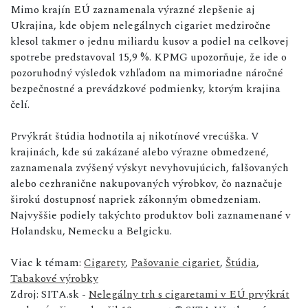
Mimo krajín EÚ zaznamenala výrazné zlepšenie aj
Ukrajina, kde objem nelegálnych cigariet medziročne
klesol takmer o jednu miliardu kusov a podiel na celkovej
spotrebe predstavoval 15,9 %. KPMG upozorňuje, že ide o
pozoruhodný výsledok vzhľadom na mimoriadne náročné
bezpečnostné a prevádzkové podmienky, ktorým krajina
čelí.
Prvýkrát štúdia hodnotila aj nikotínové vrecúška. V
krajinách, kde sú zakázané alebo výrazne obmedzené,
zaznamenala zvýšený výskyt nevyhovujúcich, falšovaných
alebo cezhranične nakupovaných výrobkov, čo naznačuje
širokú dostupnosť napriek zákonným obmedzeniam.
Najvyššie podiely takýchto produktov boli zaznamenané v
Holandsku, Nemecku a Belgicku.
Viac k témam:
Cigarety
,
Pašovanie cigariet
,
Štúdia
,
Tabakové výrobky
Zdroj: SITA.sk -
Nelegálny trh s cigaretami v EÚ prvýkrát