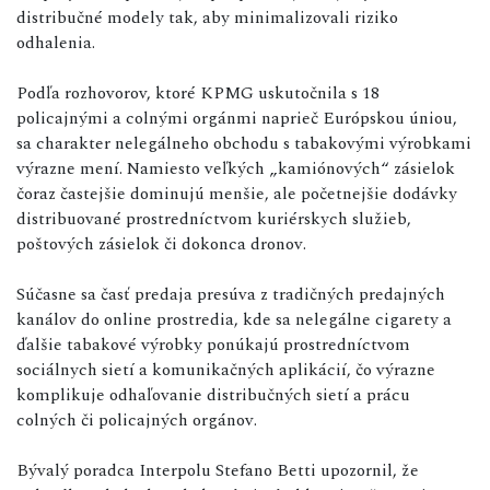
distribučné modely tak, aby minimalizovali riziko
odhalenia.
Podľa rozhovorov, ktoré KPMG uskutočnila s 18
policajnými a colnými orgánmi naprieč Európskou úniou,
sa charakter nelegálneho obchodu s tabakovými výrobkami
výrazne mení. Namiesto veľkých „kamiónových“ zásielok
čoraz častejšie dominujú menšie, ale početnejšie dodávky
distribuované prostredníctvom kuriérskych služieb,
poštových zásielok či dokonca dronov.
Súčasne sa časť predaja presúva z tradičných predajných
kanálov do online prostredia, kde sa nelegálne cigarety a
ďalšie tabakové výrobky ponúkajú prostredníctvom
sociálnych sietí a komunikačných aplikácií, čo výrazne
komplikuje odhaľovanie distribučných sietí a prácu
colných či policajných orgánov.
Bývalý poradca Interpolu Stefano Betti upozornil, že