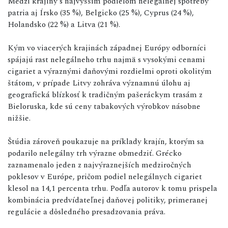
Medzi krajiny s najvyšším podielom nelegálnej spotreby
patria aj Írsko (35 %), Belgicko (25 %), Cyprus (24 %),
Holandsko (22 %) a Litva (21 %).
Kým vo viacerých krajinách západnej Európy odborníci
spájajú rast nelegálneho trhu najmä s vysokými cenami
cigariet a výraznými daňovými rozdielmi oproti okolitým
štátom, v prípade Litvy zohráva významnú úlohu aj
geografická blízkosť k tradičným pašeráckym trasám z
Bieloruska, kde sú ceny tabakových výrobkov násobne
nižšie.
Štúdia zároveň poukazuje na príklady krajín, ktorým sa
podarilo nelegálny trh výrazne obmedziť. Grécko
zaznamenalo jeden z najvýraznejších medziročných
poklesov v Európe, pričom podiel nelegálnych cigariet
klesol na 14,1 percenta trhu. Podľa autorov k tomu prispela
kombinácia predvídateľnej daňovej politiky, primeranej
regulácie a dôsledného presadzovania práva.