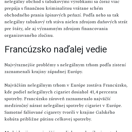
nelegálny obchod s tabakovými výrobkami sa čoraz viac
prepája s finančnou kriminalitou vrátane schém
obchodného prania špinavých peňazí. Podľa neho sa tak
nelegálny tabakový trh stáva nielen zdrojom daňových strát
pre štáty, ale aj významným zdrojom financovania
organizovaného zločinu.
Francúzsko naďalej vedie
Najvýraznejšie problémy s nelegálnym trhom podľa zistení
zaznamenali krajiny západnej Európy.
Najväčším nelegálnym trhom v Európe zostáva Francúzsko,
kde podiel nelegálnych cigariet dosiahol 41,4 percenta
spotreby. Francúzsko zároveň zaznamenalo najväčší
medziročný nárast nelegálnej spotreby cigariet v Európe.
Samotné falšované cigarety tvorili v krajine Galského
kohúta približne pätinu celkovej spotreby.