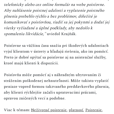
telefonicky alebo cez online formulár na webe poisťovne.
Aby nahlásenie poistnej udalosti a vyplatenie poistného
plnenia prebehlo rýchlo a bez problémov, dôležité je
komunikovať s poisťovňou, riadiť sa jej pokynmi a dodať jej
všetky vyžiadané a úplné podklady, aby nedošlo k
spomaleniu likvidácie,"
uviedol Krajňák.
Poisťovne sa väčšinu času snažia pri škodových udalostiach
vyjsť klientom v ústrety a hľadajú riešenia, ako im pomôcť.
Preto je dobré opýtať sa poisťovne aj na asistenčné služby,
ktoré majú klienti k dispozícii.
Poisťovňa môže pomôcť aj s náhradným ubytovaním či
strážením poškodenej nehnuteľnosti. Môže takisto vyplatiť
peniaze vopred formou takzvaného preddavkového plnenia,
aby klienti rýchlejšie začali s upratovacími prácami,
opravou zničených vecí a podobne.
Viac k témam:
Neživotné poistenie
,
platnosť
,
Poistenie
,