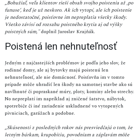
„Bohužiaľ, veľa klientov rieši obsah svojho poistenia až ,po
funuse‘, keď je už neskoro. Ak ich vytopí, ale ich poistenie
je nedostatočné, poisťovne im nepreplatia všetky škody.
Všetko závisí od rozsahu poistného krytia aj od výšky
poistných súm,"
doplnil Jaroslav Krajňák.
Poistená len nehnuteľnosť
Jedným z najčastejších problémov je podľa jeho slov, že
rodinné domy, ale aj bytovky majú poistenú len
nehnuteľnosť, ale nie domácnosť. Poisťovňa im v tomto
prípade môže uhradiť len škody na samotnej stavbe ako sú
navlhnuté či popraskané múry, ploty, komíny alebo strechy.
No nepreplatí im napríklad aj zničené šatstvo, nábytok,
spotrebiče či iné zariadenie uskladnené vo vytopených
pivniciach, garážach a podobne.
„Skúsenosti z posledných rokov nás presviedčajú o tom, že
letným búrkam, krupobitiu, povodniam a záplavám môže