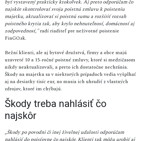
byť vystavený prakticky ktokoľvek. Aj preto odporúčam čo
najskôr skontrolovať svoju poistnú zmluvu k poisteniu
majetku, aktualizovať si poistnú sumu a rozšíriť rozsah
poistného krytia tak, aby krylo nehnuteľnosť, domácnosť aj
zodpovednosť,"
radí riaditeľ pre neživotné poistenie
FinGO.sk.
Bežní klienti, ale aj bytové družstvá, firmy a obce majú
uzavreté 10 a 15-ročné poistné zmluvy, ktoré si medzičasom
nikdy neaktualizovali, a preto ich dostatočne nechránia.
Škody na majetku sa v niektorých prípadoch vedia vyšplhať
aj na desiatky tisíc eur, no musia ich uhradiť z vlastných
zdrojov, ktoré im chýbajú.
Škody treba nahlásiť čo
najskôr
„Škody po povodni či inej živelnej udalosti odporúčam
nahlásiť do poisťovne čo najskôr. Klienti tak môžu urobiť aj