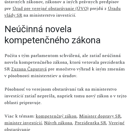
ústavných zákonov, zákonov a iných právnych predpisov
pre
Úrad pre verejné obstarávanie (ÚVO)
prejdú z
Úradu
vlády SR
na ministerstvo investícií.
Neúčinná novela
kompetenčného zákona
Počíta s tým parlamentom schválená, ale zatiaľ neúčinná
novela kompetenčného zákona, ktorú vetovala prezidentka
SR
Zuzana Čaputová
pre množstvo výhrad k iným zmenám
v pôsobnosti ministerstiev a úradov.
Pôsobnosť vo verejnom obstarávaní tak na ministerstvo
investícií zatiaľ neprešla, napriek tomu nový zákon o v tejto
oblasti pripravuje.
Viac k témam:
kompetenčný zákon
,
Minister dopravy SR
,
minister investícií
,
Návrh zákona
,
Prezidentka SR
,
Verejné
obstarávanie