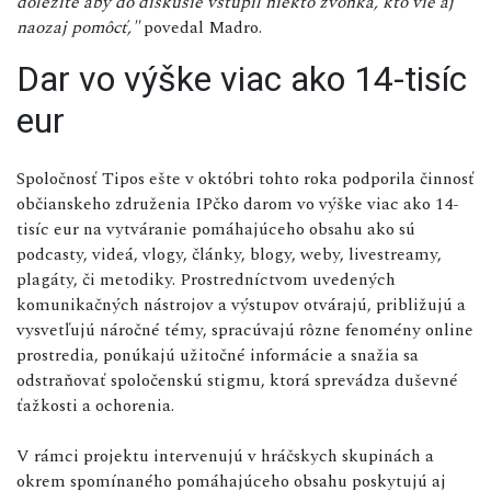
dôležité aby do diskusie vstúpil niekto zvonka, kto vie aj
naozaj pomôcť,"
povedal Madro.
Dar vo výške viac ako 14-tisíc
eur
Spoločnosť Tipos ešte v októbri tohto roka podporila činnosť
občianskeho združenia IPčko darom vo výške viac ako 14-
tisíc eur na vytváranie pomáhajúceho obsahu ako sú
podcasty, videá, vlogy, články, blogy, weby, livestreamy,
plagáty, či metodiky. Prostredníctvom uvedených
komunikačných nástrojov a výstupov otvárajú, približujú a
vysvetľujú náročné témy, spracúvajú rôzne fenomény online
prostredia, ponúkajú užitočné informácie a snažia sa
odstraňovať spoločenskú stigmu, ktorá sprevádza duševné
ťažkosti a ochorenia.
V rámci projektu intervenujú v hráčskych skupinách a
okrem spomínaného pomáhajúceho obsahu poskytujú aj