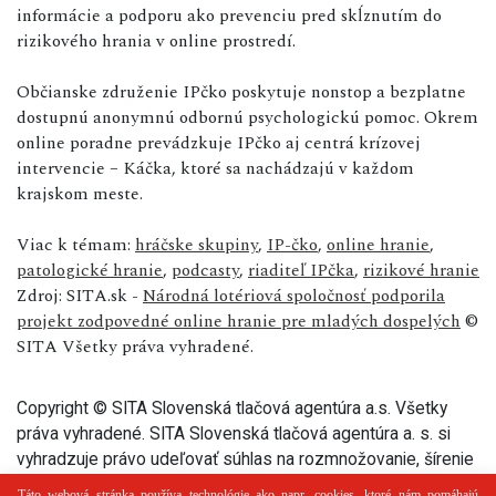
informácie a podporu ako prevenciu pred skĺznutím do
rizikového hrania v online prostredí.
Občianske združenie IPčko poskytuje nonstop a bezplatne
dostupnú anonymnú odbornú psychologickú pomoc. Okrem
online poradne prevádzkuje IPčko aj centrá krízovej
intervencie – Káčka, ktoré sa nachádzajú v každom
krajskom meste.
Viac k témam:
hráčske skupiny
,
IP-čko
,
online hranie
,
patologické hranie
,
podcasty
,
riaditeľ IPčka
,
rizikové hranie
Zdroj: SITA.sk -
Národná lotériová spoločnosť podporila
projekt zodpovedné online hranie pre mladých dospelých
©
SITA Všetky práva vyhradené.
Copyright © SITA Slovenská tlačová agentúra a.s. Všetky
práva vyhradené. SITA Slovenská tlačová agentúra a. s. si
vyhradzuje právo udeľovať súhlas na rozmnožovanie, šírenie
a na verejný prenos tohto článku a jeho častí.