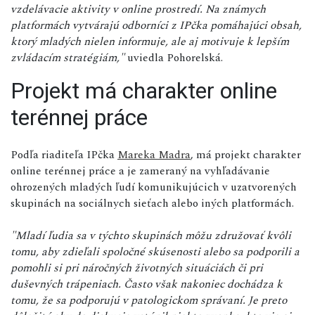
vzdelávacie aktivity v online prostredí. Na známych
platformách vytvárajú odborníci z IPčka pomáhajúci obsah,
ktorý mladých nielen informuje, ale aj motivuje k lepším
zvládacím stratégiám,"
uviedla Pohorelská.
Projekt má charakter online
terénnej práce
Podľa riaditeľa IPčka
Mareka Madra
, má projekt charakter
online terénnej práce a je zameraný na vyhľadávanie
ohrozených mladých ľudí komunikujúcich v uzatvorených
skupinách na sociálnych sieťach alebo iných platformách.
"Mladí ľudia sa v týchto skupinách môžu združovať kvôli
tomu, aby zdieľali spoločné skúsenosti alebo sa podporili a
pomohli si pri náročných životných situáciách či pri
duševných trápeniach. Často však nakoniec dochádza k
tomu, že sa podporujú v patologickom správaní. Je preto