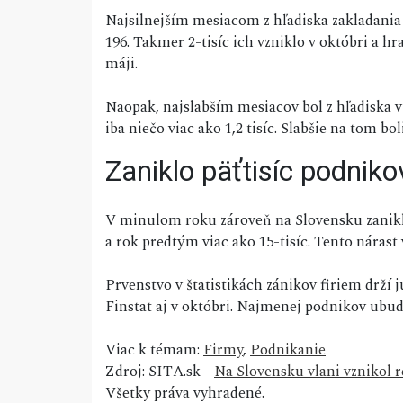
Najsilnejším mesiacom z hľadiska zakladania
196. Takmer 2-tisíc ich vzniklo v októbri a hra
máji.
Naopak, najslabším mesiacov bol z hľadiska v
iba niečo viac ako 1,2 tisíc. Slabšie na tom bol
Zaniklo päťtisíc podniko
V minulom roku zároveň na Slovensku zaniklo 
a rok predtým viac ako 15-tisíc. Tento nárast
Prvenstvo v štatistikách zánikov firiem drží
Finstat aj v októbri. Najmenej podnikov ubudlo
Viac k témam:
Firmy
,
Podnikanie
Zdroj: SITA.sk -
Na Slovensku vlani vznikol 
Všetky práva vyhradené.