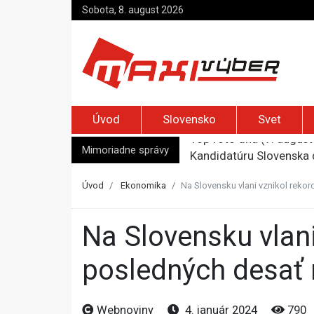
Sobota, 8. august 2026
Úvod
Slovensko
Svet
Mimoriadne správy
Kandidatúru Slovenska 
Je Európa naozaj v ohr
Pápež Lev XIV. sa vo Fr
Úvod
Ekonomika
Na Slovensku vlani vznikol rekor
Kyjev žiada EÚ o 220 mi
Top foto dňa (7. august 
Na Slovensku vlani vznikol rekordný počet firiem za
posledných desať 
Webnoviny
4. január 2024
790