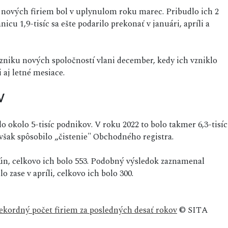
 nových firiem bol v uplynulom roku marec. Pribudlo ich 2
nicu 1,9-tisíc sa ešte podarilo prekonať v januári, apríli a
zniku nových spoločností vlani december, kedy ich vzniklo
i aj letné mesiace.
v
okolo 5-tisíc podnikov. V roku 2022 to bolo takmer 6,3-tisíc
 však spôsobilo „čistenie" Obchodného registra.
 jún, celkovo ich bolo 553. Podobný výsledok zaznamenal
 zase v apríli, celkovo ich bolo 300.
rekordný počet firiem za posledných desať rokov
© SITA