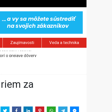
Zaujímavosti
Veda a technika
rí o prejave dôvery
om Rusku – ROZHOVOR
stavov
ovestream festival