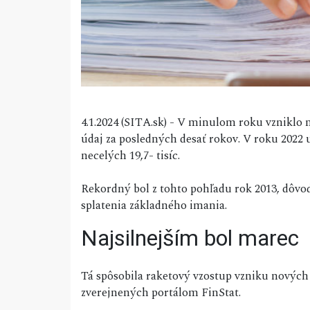
4.1.2024 (SITA.sk) - V minulom roku vzniklo n
údaj za posledných desať rokov. V roku 2022 u
necelých 19,7- tisíc.
Rekordný bol z tohto pohľadu rok 2013, dôv
splatenia základného imania.
Najsilnejším bol marec
Tá spôsobila raketový vzostup vzniku nových 
zverejnených portálom FinStat.