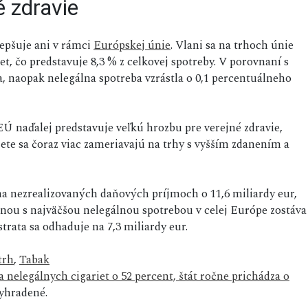
é zdravie
epšuje ani v rámci
Európskej únie
. Vlani sa na trhoch únie
et, čo predstavuje 8,3 % z celkovej spotreby. V porovnaní s
, naopak nelegálna spotreba vzrástla o 0,1 percentuálneho
 EÚ naďalej predstavuje veľkú hrozbu pre verejné zdravie,
ete sa čoraz viac zameriavajú na trhy s vyšším zdanením a
na nezrealizovaných daňových príjmoch o 11,6 miliardy eur,
ajinou s najväčšou nelegálnou spotrebou v celej Európe zostáva
trata sa odhaduje na 7,3 miliardy eur.
trh
,
Tabak
 nelegálnych cigariet o 52 percent, štát ročne prichádza o
yhradené.