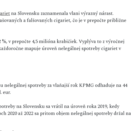
ariet
na Slovensku zaznamenala vlani výrazný nárast.
šovaných a falšovaných cigariet, čo je v prepočte približne
2 %, v prepočte 4,5 milióna krabičiek. Vyplýva to z výročnej
 každoročne mapuje úroveň nelegálnej spotreby cigariet v
lu nelegálnej spotreby za vlaňajší rok KPMG odhaduje na 44
. eur.
potreby na Slovensku sa vrátil na úroveň roka 2019, kedy
och 2020 až 2022 sa pritom objem nelegálnej spotreby držal na