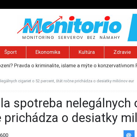
Šport
Ekonomika
Kultúra
Zdravie
ození? Pravda o kriminalite, islame a mýte o konzervatívn
ancúzsku stretne s obeťami sexuálneho zneužívania kňazmi
liónov eur na pomoc farmárom, ktorých postihla blokáda prí
egálnych cigariet o 52 percent, štát ročne prichádza o desiatky miliónov eur
ú radu štátu po incidente s dronom pri ukrajinskom lietadle
do Bezpečnostnej rady OSN podporilo 123 štátov, Blanár hovo
e prichádza o desiatky mi
600