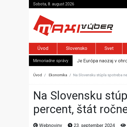
Sobota, 8. august 2026
Úvod
Slovensko
Svet
Mimoriadne správy
Je Európa naozaj v ohr
Pápež Lev XIV. sa vo Fr
Kyjev žiada EÚ o 220 mi
Úvod
Ekonomika
Na Slovensku stúpla spotreba nel
Merz zvolal bezpečnostn
Kandidatúru Slovenska 
Na Slovensku stúpla spotreba nelegálnych cigariet o 52
percent, štát ročn
Webnoviny
23. september 2024