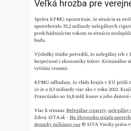
Veľká hrozba pre verejn
Správa KPMG upozorňuje, že situácia sa nezl
spotrebovalo 35,2 miliardy nelegálnych cigari
predchádzajúcim rokom sa situácia nezlepšila
bodu.
Výsledky štúdie potvrdili, že nelegálny trh v
bezpečnosť i ekonomiky štátov. Kriminálne si
vyššími cenami.
KPMG odhaduje, že vlády krajín v EÚ prišli 
čo je o 0,3 miliardy viac ako v roku 2022. Kr
Francúzsko so 16,8 mld. kusov a jeho daňová s
Viac k témam:
Nelegálne cigarety
,
nelegálny 
Zdroj: SITA.sk -
Na Slovensku stúpla spotreba
desiatky miliónov eur
© SITA Všetky práva v