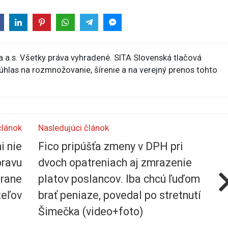
 a.s. Všetky práva vyhradené. SITA Slovenská tlačová
súhlas na rozmnožovanie, šírenie a na verejný prenos tohto
článok
Nasledujúci článok
i nie
Fico pripúšťa zmeny v DPH pri
pravu
dvoch opatreniach aj zmrazenie
hrane
platov poslancov. Iba chcú ľuďom
teľov
brať peniaze, povedal po stretnutí
Šimečka (video+foto)