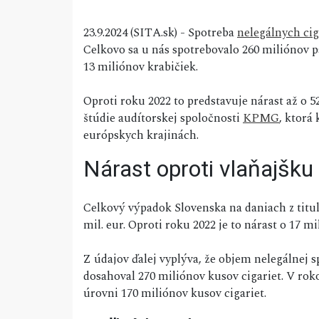
23.9.2024 (SITA.sk) - Spotreba
nelegálnych cig
Celkovo sa u nás spotrebovalo 260 miliónov pa
13 miliónov krabičiek.
Oproti roku 2022 to predstavuje nárast až o 5
štúdie audítorskej spoločnosti
KPMG
, ktorá
európskych krajinách.
Nárast oproti vlaňajšku
Celkový výpadok Slovenska na daniach z titu
mil. eur. Oproti roku 2022 je to nárast o 17 mil
Z údajov ďalej vyplýva, že objem nelegálnej s
dosahoval 270 miliónov kusov cigariet. V rok
úrovni 170 miliónov kusov cigariet.