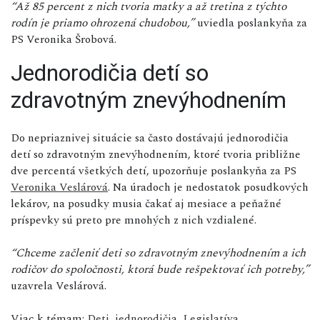
“Až 85 percent z nich tvoria matky a až tretina z týchto
rodín je priamo ohrozená chudobou,”
uviedla poslankyňa za
PS Veronika Šrobová.
Jednorodičia detí so
zdravotným znevýhodnením
Do nepriaznivej situácie sa často dostávajú jednorodičia
detí so zdravotným znevýhodnením, ktoré tvoria približne
dve percentá všetkých detí, upozorňuje poslankyňa za PS
Veronika Veslárová
. Na úradoch je nedostatok posudkových
lekárov, na posudky musia čakať aj mesiace a peňažné
príspevky sú preto pre mnohých z nich vzdialené.
“Chceme začleniť deti so zdravotným znevýhodnením a ich
rodičov do spoločnosti, ktorá bude rešpektovať ich potreby,”
uzavrela Veslárová.
Viac k témam:
Deti
,
jednorodičia
,
Legislatíva
,