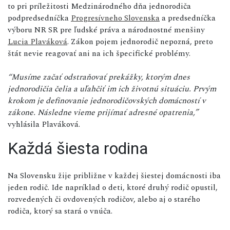
to pri príležitosti Medzinárodného dňa jednorodiča
podpredsedníčka
Progresívneho Slovenska
a predsedníčka
výboru NR SR pre ľudské práva a národnostné menšiny
Lucia Plaváková
. Zákon pojem jednorodič nepozná, preto
štát nevie reagovať ani na ich špecifické problémy.
“Musíme začať odstraňovať prekážky, ktorým dnes
jednorodičia čelia a uľahčiť im ich životnú situáciu. Prvým
krokom je definovanie jednorodičovských domácností v
zákone. Následne vieme prijímať adresné opatrenia,”
vyhlásila Plaváková.
Každá šiesta rodina
Na Slovensku žije približne v každej šiestej domácnosti iba
jeden rodič. Ide napríklad o deti, ktoré druhý rodič opustil,
rozvedených či ovdovených rodičov, alebo aj o starého
rodiča, ktorý sa stará o vnúča.