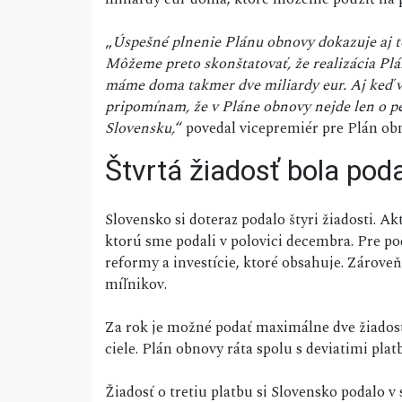
„
Úspešné plnenie Plánu obnovy dokazuje aj to,
Môžeme preto skonštatovať, že realizácia Pl
máme doma takmer dve miliardy eur. Aj keď v 
pripomínam, že v Pláne obnovy nejde len o pe
Slovensku,
“ povedal vicepremiér pre Plán o
Štvrtá žiadosť bola pod
Slovensko si doteraz podalo štyri žiadosti. Akt
ktorú sme podali v polovici decembra. Pre pod
reformy a investície, ktoré obsahuje. Zároveň
míľnikov.
Za rok je možné podať maximálne dve žiadost
ciele. Plán obnovy ráta spolu s deviatimi pla
Žiadosť o tretiu platbu si Slovensko podalo 