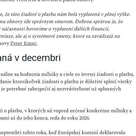
 že táto žiadosť o platbu nám bola vyplatená v plnej výške.
ánu obnovy ide správnym smerom. Dobrou správou je, že
súčasnosti hovoríme o vyplatení ďalších financií,
niaze, ale aj o systémové zmeny, ktoré sa zavádzajú na
bnovy
Peter Kmec
.
aná v decembri
uálne sa hodnotia míľniky a ciele zo štvrtej žiadosti o platbu,
anie ktorejkoľvek žiadosti o platbu je dôležité splniť všetky
 je potrebné zabezpečiť aj nezvrátiteľnosť už splnených
i o platbu, v ktorých sú vopred určené konkrétne míľniky a
tbami až do jeho konca, teda do roku 2026.
v septembri tohto roka, keď Európskej komisii deklarovalo