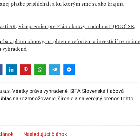
danej platbe prislúchali a ku ktorým sme sa ako krajina
osti SR
,
Vicepremiér pre Plán obnovy a odolnosti (POO) SR
,
latba z plánu obnovy, na plnenie reforiem a investícií už mám
 vyhradené.
 a.s. Všetky práva vyhradené. SITA Slovenská tlačová
súhlas na rozmnožovanie, šírenie a na verejný prenos tohto
článok
Nasledujúci článok