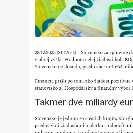
28.12.2023 (SITA.sk) - Slovensko za splnenie ď
v plnej výške. Hodnota celej žiadosti bola
815
Slovensko už dostalo, prišlo viac než 662 mili
Financie prišli po tom, ako žiadosť pozitívne
stanovisko aj Hospodársky a finančný výbor
Takmer dve miliardy eu
Slovensko je jednou zo šiestich krajín, ktorým
predošlými žiadosťami o platbu a odpočítaní
miliardy eur doma, ktoré môžeme použiť na pl