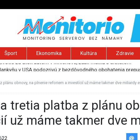
Šport
Ekonomika
Kultúra
Zdravie
slankyňu v USA podozrivú z bezdôvodného obohatenia prepust
a Assi získa medzinárodné ocenenie za slobodu tlače
i náboru do armády aj pre ďalších páchateľov trestných čino
 z plánu obnovy, na plnenie reforiem a investícií už máme takmer dve miliardy e
 priemere, Taliani zaostávajú. Online vstupenky kupuje len k
ivotie za útok autom v Mníchove, zabil matku s dieťaťom
cií už máme takmer dve mi
622