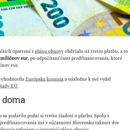
alších opatrení z
plánu obnovy
obdržalo už tretiu platbu, a to
 miliónov eur
, po odpočítaní časti predfinancovania, ktoré
ónov eur.
 vyhodnotila
Európska komisia
a následne k nej vydal
Rady EÚ
.
r doma
 sa podarilo podať si tretiu žiadosť o platbu. Spolu s
 predfinancovania má v súčasnosti Slovensko takmer dve
nenie reforiem a investícií plánu obnovy.