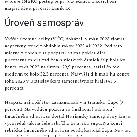
eviduje INEKO postupne pri Kavečanoch, košickom
magistráte a pri časti Luník IX.
Úroveň samospráv
Vyššie územné celky (VÚC) dokázali v roku 2023 zlomiť
negatívny trend z obdobia rokov 2020 až 2022. Pod toto
mierne zlepšenie sa podpísal najmä pokles dlhu –
priemerná miera zadlženia všetkých ôsmich žúp bola ku
koncu roka 2023 na úrovni 29,9 percenta, zatiaľ čo rok
predtým to bolo 32,3 percenta. Najvyšší dlh mali ku koncu
roka 2023 v Bratislavskom samosprávnom kraji (41,5
percenta).
Naopak, najlepší stav zaznamenali v nitrianskej župe (9
percent). Na vedúcu pozíciu vo finálnom hodnotení
finančného zdravia sa dostal Nitriansky samosprávny kraj a
vystriedal tak na čele rebríčka trnavskú župu. Na konci
rebríčka finančného zdravia sa ocitla košická župa. Najviac