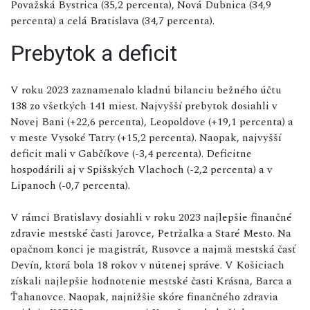
Považská Bystrica (35,2 percenta), Nová Dubnica (34,9
percenta) a celá Bratislava (34,7 percenta).
Prebytok a deficit
V roku 2023 zaznamenalo kladnú bilanciu bežného účtu
138 zo všetkých 141 miest. Najvyšší prebytok dosiahli v
Novej Bani (+22,6 percenta), Leopoldove (+19,1 percenta) a
v meste Vysoké Tatry (+15,2 percenta). Naopak, najvyšší
deficit mali v Gabčíkove (-3,4 percenta). Deficitne
hospodárili aj v Spišských Vlachoch (-2,2 percenta) a v
Lipanoch (-0,7 percenta).
V rámci Bratislavy dosiahli v roku 2023 najlepšie finančné
zdravie mestské časti Jarovce, Petržalka a Staré Mesto. Na
opačnom konci je magistrát, Rusovce a najmä mestská časť
Devín, ktorá bola 18 rokov v nútenej správe. V Košiciach
získali najlepšie hodnotenie mestské časti Krásna, Barca a
Ťahanovce. Naopak, najnižšie skóre finančného zdravia