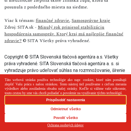
si medziročne zlepšila skóre žilinská župa, ktorá sa
posunula z posledného miesta na siedme.
Viac k témam:
finančné zdravie
,
Samosprávne kraje
Zdroj: SITA.sk -
Minulý rok priniesol stabilizáciu
hospodárenia samospráv. Ktorý kraj má najlepšie finančné
zdravie?
© SITA Všetky práva vyhradené.
Copyright © SITA Slovenská tlačová agentúra a.s. Všetky
práva vyhradené. SITA Slovenská tlačová agentúra a. s. si
vyhradzuje právo udeľovať súhlas na rozmnožovanie, šírenie
a na verejný prenos tohto článku a jeho častí.
PR článok
Reklama
Spolupráca
Kontakt
Zásady
používania cookies
RSS