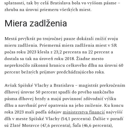
splatnosti, tak by celá Bratislava bola vo vyššom pásme –
zhruba na úrovni priemeru všetkých miest.
Miera zadlženia
Mestá prvýkrát po trojročnej pauze dokázali znížiť svoju
mieru zadlženia. Priemerná miera zadlženia miest v SR
počas roku 2023 klesla z 23,2 percenta na 22 percent a
dostala sa tak na úroveň roku 2018. Žiadne mesto
neprekročilo zákonnú hranicu celkového dlhu na úrovni 60
percent bežných príjmov predchádzajúceho roka.
Avšak Spišské Vlachy a Bratislava – magistrát prekročením
dlhovej úrovne 50 percent spadli do prvého sankčného
pásma dlhovej brzdy a majú povinnosť zdôvodniť výšku
dlhu a navrhnúť prvé opatrenia na jeho zníženie. Ku koncu
roka 2023 mali podľa údajov
ministerstva financií
najvyšší
dlh v meste Spišské Vlachy (54,1 percenta). Ďalšie v poradí
sú Zlaté Moravce (47,6 percenta), Šaľa (46,6 percenta),