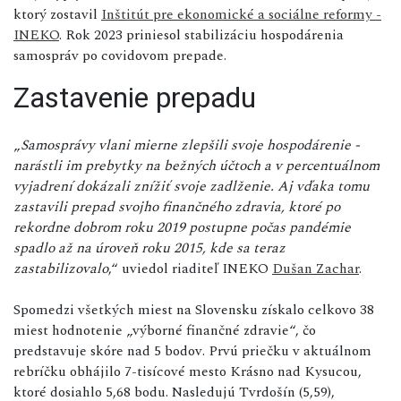
ktorý zostavil
Inštitút pre ekonomické a sociálne reformy -
INEKO
. Rok 2023 priniesol stabilizáciu hospodárenia
samospráv po covidovom prepade.
Zastavenie prepadu
„
Samosprávy vlani mierne zlepšili svoje hospodárenie -
narástli im prebytky na bežných účtoch a v percentuálnom
vyjadrení dokázali znížiť svoje zadlženie. Aj vďaka tomu
zastavili prepad svojho finančného zdravia, ktoré po
rekordne dobrom roku 2019 postupne počas pandémie
spadlo až na úroveň roku 2015, kde sa teraz
zastabilizovalo
,“ uviedol riaditeľ INEKO
Dušan Zachar
.
Spomedzi všetkých miest na Slovensku získalo celkovo 38
miest hodnotenie „výborné finančné zdravie“, čo
predstavuje skóre nad 5 bodov. Prvú priečku v aktuálnom
rebríčku obhájilo 7-tisícové mesto Krásno nad Kysucou,
ktoré dosiahlo 5,68 bodu. Nasledujú Tvrdošín (5,59),