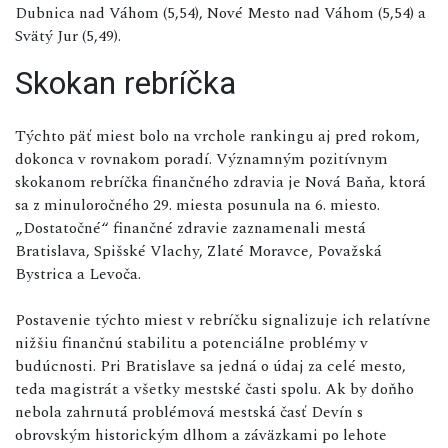
Dubnica nad Váhom (5,54), Nové Mesto nad Váhom (5,54) a
Svätý Jur (5,49).
Skokan rebríčka
Týchto päť miest bolo na vrchole rankingu aj pred rokom,
dokonca v rovnakom poradí. Významným pozitívnym
skokanom rebríčka finančného zdravia je Nová Baňa, ktorá
sa z minuloročného 29. miesta posunula na 6. miesto.
„Dostatočné“ finančné zdravie zaznamenali mestá
Bratislava, Spišské Vlachy, Zlaté Moravce, Považská
Bystrica a Levoča.
Postavenie týchto miest v rebríčku signalizuje ich relatívne
nižšiu finančnú stabilitu a potenciálne problémy v
budúcnosti. Pri Bratislave sa jedná o údaj za celé mesto,
teda magistrát a všetky mestské časti spolu. Ak by doňho
nebola zahrnutá problémová mestská časť Devín s
obrovským historickým dlhom a záväzkami po lehote