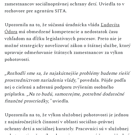
zamestnancov sociálnoprávnej ochrany detí. Uviedla to v
rozhovore pre agentúru SITA.
Upozornila na to, že súčasná úradnícka vláda
Ľudovíta
Ódora
má obmedzené kompetencie a nedostatok času
vzhľadom na dĺžku legislatívnych procesov. Preto nie je
možné strategicky novelizovať zákon o štátnej službe, ktorý
upravuje odmeňovanie štátnych zamestnancov za výkon
pohotovosti.
„Rozhodli sme sa, že najakútnejšie problémy budeme riešiť
prostredníctvom nariadenia vlády,"
povedala. Pôjde podľa
nej o cielenú a adresnú podporu zvýšením osobného
príplatku.
„Na to budú, samozrejme, potrebné dodatočné
finančné prostriedky,"
uviedla.
Upozornila na to, že výkon služobnej pohotovosti je jednou
z najnáročnejších činností v oblasti sociálno-právnej
ochrany detí a sociálnej kurately. Pracovníci sú v služobnej