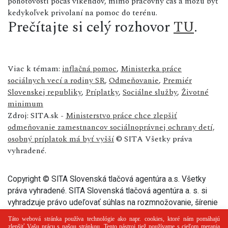
pohotovosti počas víkendov, mimo pracovný čas a môžu byť
kedykoľvek privolaní na pomoc do terénu.
Prečítajte si celý rozhovor
TU
.
Viac k témam:
inflačná pomoc
,
Ministerka práce
sociálnych vecí a rodiny SR
,
Odmeňovanie
,
Premiér
Slovenskej republiky
,
Príplatky
,
Sociálne služby
,
Životné
minimum
Zdroj: SITA.sk -
Ministerstvo práce chce zlepšiť
odmeňovanie zamestnancov sociálnoprávnej ochrany detí,
osobný príplatok má byť vyšší
© SITA Všetky práva
vyhradené.
Copyright © SITA Slovenská tlačová agentúra a.s. Všetky
práva vyhradené. SITA Slovenská tlačová agentúra a. s. si
vyhradzuje právo udeľovať súhlas na rozmnožovanie, šírenie
a na verejný prenos tohto článku a jeho častí.