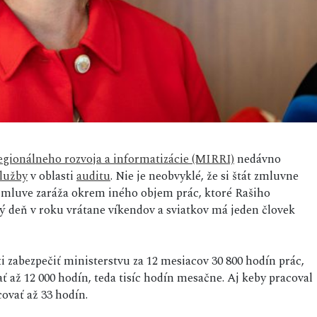
regionálneho rozvoja a informatizácie (MIRRI)
nedávno
lužby
v oblasti
auditu
. Nie je neobvyklé, že si štát zmluvne
 zmluve zaráža okrem iného objem prác, ktoré Rašiho
ý deň v roku vrátane víkendov a sviatkov má jeden človek
i zabezpečiť ministerstvu za 12 mesiacov 30 800 hodín prác,
 až 12 000 hodín, teda tisíc hodín mesačne. Aj keby pracoval
ovať až 33 hodín.