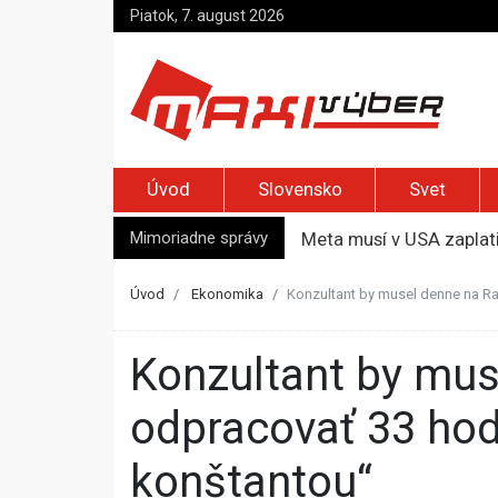
Piatok, 7. august 2026
Úvod
Slovensko
Svet
Mimoriadne správy
Meta musí v USA zaplati
Streľba na škole v Thajs
Trump podpísal nariaden
Úvod
Ekonomika
Konzultant by musel denne na Ra
Izraelskí osadníci zaút
Ukrajinské drony zasiah
Konzultant by musel denne na Rašiho ministerstve
odpracovať 33 hod
konštantou“