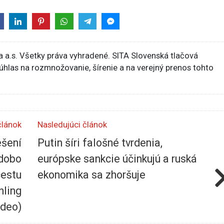
 a.s. Všetky práva vyhradené. SITA Slovenská tlačová
súhlas na rozmnožovanie, šírenie a na verejný prenos tohto
článok
Nasledujúci článok
ešení
Putin šíri falošné tvrdenia,
odobo
európske sankcie účinkujú a ruská
cestu
ekonomika sa zhoršuje
hling
ideo)