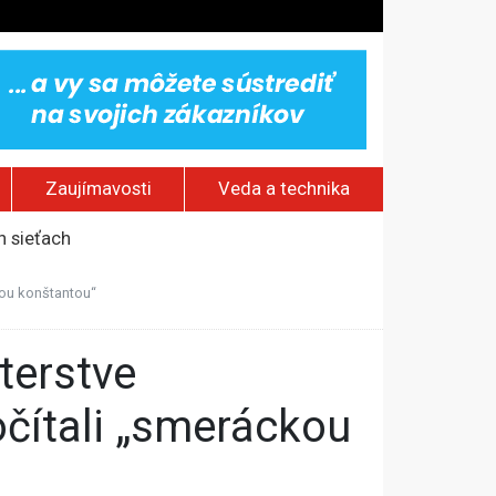
Zaujímavosti
Veda a technika
h sieťach
kou konštantou“
omy
aterinburgu
očítali „smeráckou