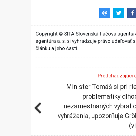
Copyright © SITA Slovenská tlačová agentúra
agentúra a. s. si vyhradzuje právo udeľovať 
článku a jeho častí.
Predchádzajúci 
Minister Tomáš si pri ri
problematiky dlh
nezamestnaných vybral 
vyhrážania, upozorňuje Grö
(v