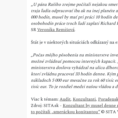
„
U pána Rašiho zrejme počítali nejakou smer
traja ľudia odpracovať iba ak na inej planéte
000 hodín, musel by mať pri práci 10 hodín d
osobohodín práce troch ľudí zaplatí Richard 
SR
Veronika Remišová
.
Štát je v niektorých situáciách odkázaný na 
„Počas môjho pôsobenia na ministerstve inves
možné zvládnuť pomocou interných kapacít.
ministerstva doslova vyhádzal na ulicu dlhor
ktorí zvládnu pracovať 33 hodín denne. Kým p
nákladoch 5 000 eur mesačne za rok 60 tisíc e
tisíc eur. To je rozdiel medzi našou vládou a
Viac k témam:
Audit
,
Konzultanti
,
Poradensk
Zdroj: SITA.sk -
Konzultant by musel denne n
to počítali „smeráckou konštantou“
© SITA V