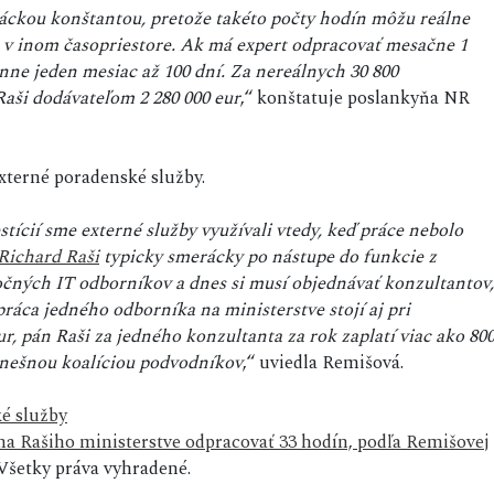
áckou konštantou, pretože takéto počty hodín môžu reálne
 a v inom časopriestore. Ak má expert odpracovať mesačne 1
enne jeden mesiac až 100 dní. Za nereálnych 30 800
Raši dodávateľom 2 280 000 eur
,“ konštatuje poslankyňa NR
externé poradenské služby.
tícií sme externé služby využívali vtedy, keď práce nebolo
Richard Raši
typicky smerácky po nástupe do funkcie z
očných IT odborníkov a dnes si musí objednávať konzultantov,
ráca jedného odborníka na ministerstve stojí aj pri
ur, pán Raši za jedného konzultanta za rok zaplatí viac ako 80
 dnešnou koalíciou podvodníkov
,“ uviedla Remišová.
é služby
a Rašiho ministerstve odpracovať 33 hodín, podľa Remišovej
šetky práva vyhradené.