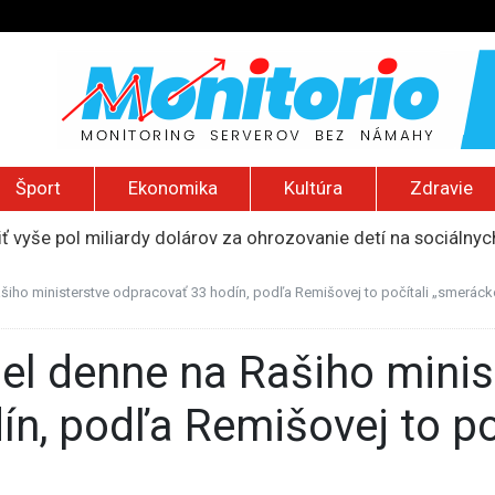
Šport
Ekonomika
Kultúra
Zdravie
ť vyše pol miliardy dolárov za ohrozovanie detí na sociálnyc
ku si vyžiadala šesť obetí, útočníkom bol 14-ročný žiak
ie zamerané proti takzvanej pôrodnej turistike
šiho ministerstve odpracovať 33 hodín, podľa Remišovej to počítali „smerác
očili na palestínsku komunitu na Západnom brehu, podpálili d
li logistické centrum spoločnosti Wildberries pri ruskom Jek
ín, podľa Remišovej to p