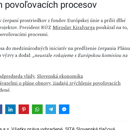
h povoľovacích procesov
 čerpaní prostriedkov z fondov Európskej únie a príliš dlhé
 projektov. Prezident RÚZ
Miroslav Kiraľvarga
poukázal na to,
 povoľovacími procesmi.
 sa do medzinárodných iniciatív na predĺženie čerpania Plánu
 výzvy a dodal:
„neustále rokujeme s Európskou komisiou na
odpredseda vlády
,
Slovenská ekonomika
vateľmi o pláne obnovy, žiadajú zrýchlenie povoľovacích
dené.
 a.s. Všetky práva vyhradené. SITA Slovenská tlačová