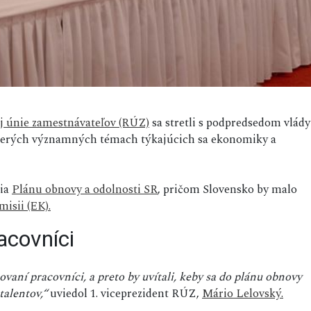
j únie zamestnávateľov (RÚZ)
sa stretli s podpredsedom vlády
iacerých významných témach týkajúcich sa ekonomiky a
nia
Plánu obnovy a odolnosti SR
, pričom Slovensko by malo
isii (EK).
acovníci
aní pracovníci, a preto by uvítali, keby sa do plánu obnovy
talentov,“
uviedol 1. viceprezident RÚZ,
Mário Lelovský.