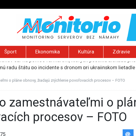
Šport
Ekonomika
Kultúra
Zdravie
ú radu štátu po incidente s dronom pri ukrajinskom lietadle
lčanie prezidentskej kandidátky francúzskych Zelených
pred šírením dezertifikácie. Riziko sa približuje aj k sloven
eľmi o pláne obnovy, žiadajú zrýchlenie povoľovacích procesov – FOTO
ú provokáciu, Moskva by mohla otestovať NATO
liónov eur na pomoc farmárom, ktorých postihla blokáda prí
vacích procesov – FOTO
75