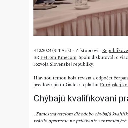
4.12.2024 (SITA.sk) - Zástupcovia
Republikove
SR
Petrom Kmecom
. Spolu diskutovali o v
rozvoja Slovenskej republiky.
Hlavnou témou bola revízia a odpočet čerpa
predložiť piatu žiadosť o platbu
Európskej kom
Chýbajú kvalifikovaní pr
„Zamestnávateľom dlhodobo chýbajú kvalifikov
vrátilo opatrenie na prilákanie zahraničných 