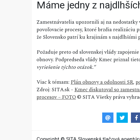
Máme jedny z najdlhšíc
Zamestnávatelia upozornili aj na nedostatky v
povoľovacie procesy, ktoré brzdia realizáciu
že Slovensko patrí ku krajinám s najdlhšími
Požaduje preto od slovenskej vlády zapojenie
obnovy. Podpredseda vlády Kmec priznal tieto
vyriešenie týchto otázok.“
Viac k témam:
Plán obnovy a odolnosti SR
,
p
Zdroj: SITA.sk -
Kmec diskutoval so zamestná
procesov – FOTO
© SITA Všetky práva vyhra
Copyright © SITA Slovenská tlačová agentúra