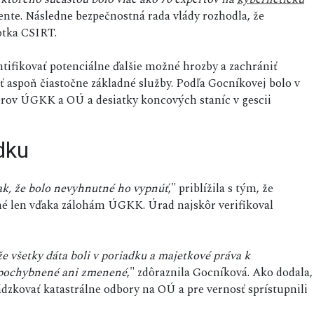
dente. Následne bezpečnostná rada vlády rozhodla, že
otka CSIRT.
entifikovať potenciálne ďalšie možné hrozby a zachrániť
ť aspoň čiastočne základné služby. Podľa Gocníkovej bolo v
erov ÚGKK a OÚ a desiatky koncových staníc v gescii
dku
ak, že bolo nevyhnutné ho vypnúť
," priblížila s tým, že
né len vďaka zálohám ÚGKK. Úrad najskôr verifikoval
e všetky dáta boli v poriadku a majetkové práva k
spochybnené ani zmenené
," zdôraznila Gocníková. Ako dodala,
kovať katastrálne odbory na OÚ a pre vernosť sprístupnili