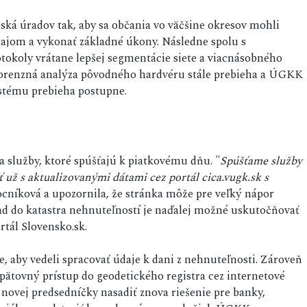
ká úradov tak, aby sa občania vo väčšine okresov mohli
ajom a vykonať základné úkony. Následne spolu s
tokoly vrátane lepšej segmentácie siete a viacnásobného
forenzná analýza pôvodného hardvéru stále prebieha a ÚGKK
ystému prebieha postupne.
služby, ktoré spúšťajú k piatkovému dňu. "
Spúšťame služby
ť už s aktualizovanými dátami cez portál cica.vugk.sk s
Gocníková a upozornila, že stránka môže pre veľký nápor
ad do katastra nehnuteľností je naďalej možné uskutočňovať
tál Slovensko.sk.
e, aby vedeli spracovať údaje k dani z nehnuteľnosti. Zároveň
opätovný prístup do geodetického registra cez internetové
novej predsedníčky nasadiť znova riešenie pre banky,