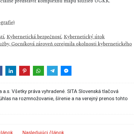
ficiálne predstaviť komplexnú mapu služieb ÚGKK.
grafie)
tí
,
Kybernetická bezpečnosť
,
Kybernetický útok
lužby, Gocníková zároveň ozrejmila okolnosti kybernetického
 a.s. Všetky práva vyhradené. SITA Slovenská tlačová
súhlas na rozmnožovanie, šírenie a na verejný prenos tohto
článok
Nasledujúci článok