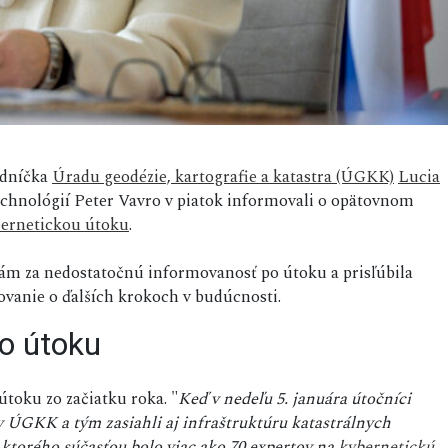
edníčka
Úradu geodézie, kartografie a katastra (ÚGKK)
Lucia
chnológií Peter Vavro v piatok informovali o opätovnom
ernetickou útoku
.
iám za nedostatočnú informovanosť po útoku a prisľúbila
vanie o ďalších krokoch v budúcnosti.
ho útoku
toku zo začiatku roka. "
Keď v nedeľu 5. januára útočníci
y ÚGKK a tým zasiahli aj infraštruktúru katastrálnych
 ktorého súčasťou bolo viac ako 70 expertov na
kybernetickú