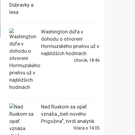
Washington dúfa v
dohodu o otvorení
Hormuzského prielivu už v
najbližších hodinách
Utorok, 18:46
Nad Ruskom sa opäť
vznáša „tieň nového
Prigožina“, tvrdí analytik
Včera o 14:05