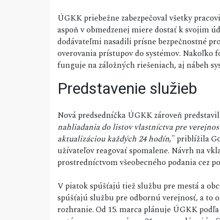
ÚGKK priebežne zabezpečoval všetky pracovis
aspoň v obmedzenej miere dostať k svojim úd
dodávateľmi nasadili prísne bezpečnostné pro
overovania prístupov do systémov. Nakoľko 
funguje na záložných riešeniach, aj nábeh s
Predstavenie služieb
Nová predsedníčka ÚGKK zároveň predstavila 
nahliadania do listov vlastníctva pre verejnos
aktualizáciou každých 24 hodín
," priblížila 
užívateľov reagovať spomalene. Návrh na vkl
prostredníctvom všeobecného podania cez por
V piatok spúšťajú tiež službu pre mestá a obc
spúšťajú službu pre odbornú verejnosť, a to 
rozhranie. Od 15. marca plánuje ÚGKK podľa 