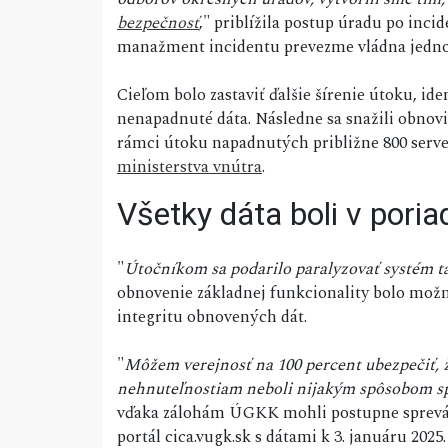
bezpečnosť
," priblížila postup úradu po inci
manažment incidentu prevezme vládna jedn
Cieľom bolo zastaviť ďalšie šírenie útoku, id
nenapadnuté dáta. Následne sa snažili obnovi
rámci útoku napadnutých približne 800 serv
ministerstva vnútra
.
Všetky dáta boli v poria
"
Útočníkom sa podarilo paralyzovať systém t
obnovenie základnej funkcionality bolo mož
integritu obnovených dát.
"
Môžem verejnosť na 100 percent ubezpečiť, ž
nehnuteľnostiam neboli nijakým spôsobom 
vďaka zálohám ÚGKK mohli postupne sprevádz
portál cica.vugk.sk s dátami k 3. januáru 2025.