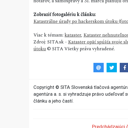
notárov, a samosprávy a 31. marca plánujú o
Zobraziť fotogalériu k článku:
Katastrálne úrady po hackerskom útoku (foto
Viac k témam:
kataster
,
Kataster nehnuteľnos
Zdroj: SITA.sk -
Kataster opäť spúšťa svoje s
útoku
© SITA Všetky práva vyhradené.
Copyright © SITA Slovenská tlačová agentúra
agentúra a. s. si vyhradzuje právo udeľovať 
článku a jeho častí.
Predchádzajúci 