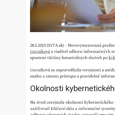
28.2.2025 (SITA.sk) - Novovymenovaná preds
Gocníková
a riaditeľ odboru informačných te
spustení väčšiny katastrálnych služieb po
kyb
Gocníková sa ospravedlnila verejnosti a méd
snahu o zmenu prístupu a pravidelné informo
Okolnosti kybernetické
Na úvod ozrejmila okolnosti kybernetického ú
zašifrovali kľúčové dáta a informačné systém
odborov okresných úradov, vytvorili sme tím,