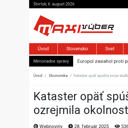
Štvrtok, 6. august 2026
Úvod
Slovensko
Svet
Mimoriadne správy
Europol zasiahol proti
Afganca odsúdili na dož
Bývalú ukrajinskú veľvy
Úvod
Ekonomika
Kataster opäť spúšťa svoje služ
Novinárka AFP Christin
Na marockých sociálnych
Kataster opäť spúšťa svoje služby, Gocníková zároveň
ozrejmila okolnos
Webnoviny
28. február 2025
53