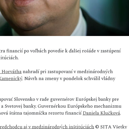
ra financií po voľbách povedie k ďalšej rošáde v zastúpení
itúciách.
 Horvátha
nahradí pri zastupovaní v medzinárodných
 Kamenický
. Návrh na zmeny v pondelok schválil vládny
povať Slovensko v rade guvernérov Európskej banky pre
ky a Svetovej banky. Guvernérkou Európskeho mechanizmu
 nová štátna tajomníčka rezortu financií
Daniela Klučková
.
redchodcu aj v medzinárodných inštitúciách
© SITA Všetky