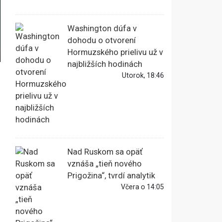
Washington dúfa v
dohodu o otvorení
Hormuzského prielivu už v
najbližších hodinách
Utorok, 18:46
Nad Ruskom sa opäť
vznáša „tieň nového
Prigožina“, tvrdí analytik
Včera o 14:05