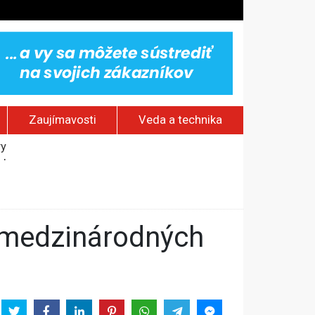
Zaujímavosti
Veda a technika
jakov
 pamätník a záchrana psov z lesných požiarov
dovaním“
vy