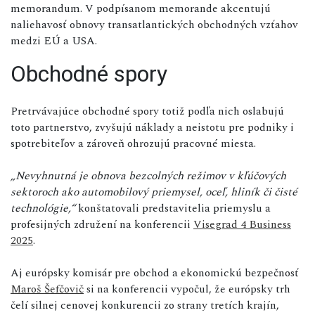
memorandum. V podpísanom memorande akcentujú
naliehavosť obnovy transatlantických obchodných vzťahov
medzi EÚ a USA.
Obchodné spory
Pretrvávajúce obchodné spory totiž podľa nich oslabujú
toto partnerstvo, zvyšujú náklady a neistotu pre podniky i
spotrebiteľov a zároveň ohrozujú pracovné miesta.
„Nevyhnutná je obnova bezcolných režimov v kľúčových
sektoroch ako automobilový priemysel, oceľ, hliník či čisté
technológie,“
konštatovali predstavitelia priemyslu a
profesijných združení na konferencii
Visegrad 4 Business
2025
.
Aj európsky komisár pre obchod a ekonomickú bezpečnosť
Maroš Šefčovič
si na konferencii vypočul, že európsky trh
čelí silnej cenovej konkurencii zo strany tretích krajín,