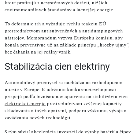
ktoré profitujú z nesystémových dotácií, nižších
environmentálnych štandardov a lacnejšej energie.
To deformuje trh a vyžaduje rýchlu reakciu EÚ
prostredníctvom antisubvenčných a antidumpingových
nástrojov. Memorandum vyzýva
Európsku komisiu
, aby
konala preventívne už na základe princípu „hrozby ujmy“,
bez čakania na jej reálny vznik.
Stabilizácia cien elektriny
Automobilový priemysel sa nachádza na rozhodujúcom
mieste v Európe. K udržaniu konkurencieschopnosti
prispejú podľa biznismenov opatrenia na stabilizáciu cien
elektrickej energie
prostredníctvom zvýšenej kapacity
skladovania a iných opatrení, podporu výskumu, vývoja a
zavádzania nových technológií.
S tým súvisí akcelerácia investícií do výroby batérií a čipov