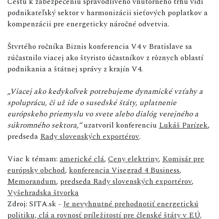
Cestu k zabezpečeniu spravodlivého vnútorného trhu vidí
podnikateľský sektor v harmonizácii sieťových poplatkov a
kompenzácii pre energeticky náročné odvetvia.
Štvrtého ročníka Biznis konferencia V4 v Bratislave sa
zúčastnilo viacej ako štyristo účastníkov z rôznych oblastí
podnikania a štátnej správy z krajín V4.
„Viacej ako kedykoľvek potrebujeme dynamické vzťahy a
spoluprácu, či už ide o susedské štáty, uplatnenie
európskeho priemyslu vo svete alebo dialóg verejného a
súkromného sektora,“
uzatvoril konferenciu
Lukáš Parízek
,
predseda
Rady slovenských exportérov
.
Viac k témam:
americké clá
,
Ceny elektriny
,
Komisár pre
európsky obchod
,
konferencia Visegrad 4 Business
,
Memorandum
,
predseda Rady slovenských exportérov
,
Vyšehradska štvorka
Zdroj: SITA.sk -
Je nevyhnutné prehodnotiť energetickú
politiku, clá a rovnosť príležitostí pre členské štáty v EÚ,