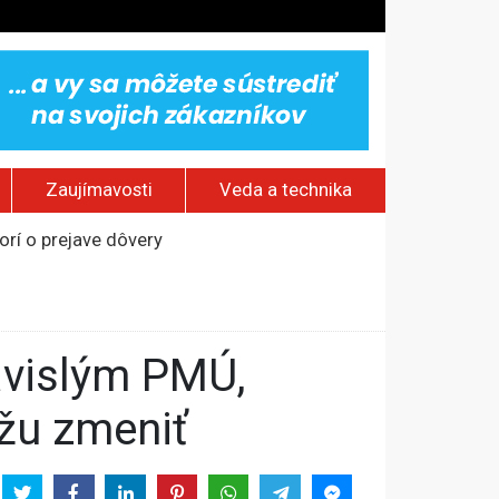
Zaujímavosti
Veda a technika
rí o prejave dôvery
om Rusku – ROZHOVOR
stavov
ovestream festival
žu zmeniť