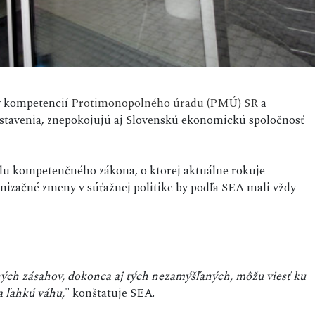
ny kompetencií
Protimonopolného úradu (PMÚ) SR
a
postavenia, znepokojujú aj Slovenskú ekonomickú spoločnosť
velu kompetenčného zákona, o ktorej aktuálne rokuje
anizačné zmeny v súťažnej politike by podľa SEA mali vždy
ých zásahov, dokonca aj tých nezamýšľaných, môžu viesť ku
 ľahkú váhu,
" konštatuje SEA.