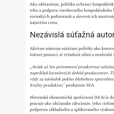
Ako zdôrazňuje, politika ochrany hospodárs
trhu a podporu všeobecného hospodárskeho 
rovnakých podmienok a zároveň ich motivuje,
najnižšiu cenu.
Nezávislá súťažná autor
Aktívne nástroje súťažnej politiky ako kontr
štátnej pomoci, si vyžadujú silnú a nezávislú
„
Avšak už len prítomnosť proaktívnej súťažne
napríklad kartelových dohôd producentov. Ti
vždy za následok pokles blahobytu spotrebiteľ
kvality produktov,
" poukazuje SEA.
Slovenská ekonomická spoločnosť (SEA) je d
pracuje ako občianske združenie. Jeho cieľom
podporou základného a aplikovaného výskum