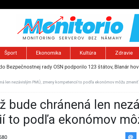
Šport
Ekonomika
Kultúra
Zdravie
do Bezpečnostnej rady OSN podporilo 123 štátov, Blanár hovo
ození? Pravda o kriminalite, islame a mýte o konzervatívn
ancúzsku stretne s obeťami sexuálneho zneužívania kňazmi
ná len nezávislým PMÚ, zmeny kompetencií to podľa ekonómov môžu zmeniť
liónov eur na pomoc farmárom, ktorých postihla blokáda prí
2026): Včelie úle v Palestíne, streľba študenta v Thajsku a L
í to podľa ekonómov mô
580