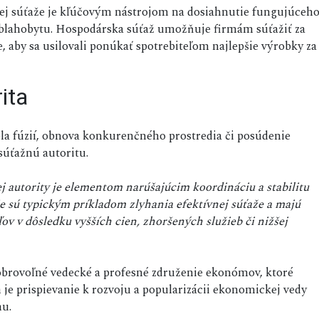
kej súťaže je kľúčovým nástrojom na dosiahnutie fungujúceh
blahobytu. Hospodárska súťaž umožňuje firmám súťažiť za
 aby sa usilovali ponúkať spotrebiteľom najlepšie výrobky za
ita
ola fúzií, obnova konkurenčného prostredia či posúdenie
 súťažnú autoritu.
j autority je elementom narúšajúcim koordináciu a stabilitu
e sú typickým príkladom zlyhania efektívnej súťaže a majú
ov v dôsledku vyšších cien, zhoršených služieb či nižšej
obrovoľné vedecké a profesné združenie ekonómov, ktoré
 je prispievanie k rozvoju a popularizácii ekonomickej vedy
u.