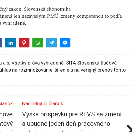
čný zákon
,
Slovenská ekonomika
ánená len nezávislým PMÚ, zmeny kompetencií to podľa
 vyhradené.
 a.s. Všetky práva vyhradené. SITA Slovenská tlačová
súhlas na rozmnožovanie, šírenie a na verejný prenos tohto
článok
Nasledujúci článok
 nové
Výška príspevku pre RTVS sa zmení
ntový
a ubudne jeden deň pracovného