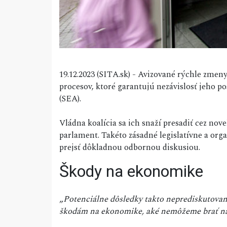
19.12.2023 (SITA.sk) - Avizované rýchle zme
procesov, ktoré garantujú nezávislosť jeho 
(SEA).
Vládna koalícia sa ich snaží presadiť cez no
parlament. Takéto zásadné legislatívne a org
prejsť dôkladnou odbornou diskusiou.
Škody na ekonomike
„
Potenciálne dôsledky takto neprediskutovan
škodám na ekonomike, aké nemôžeme brať na