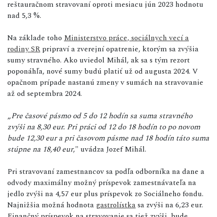
reštauračnom stravovaní oproti mesiacu jún 2023 hodnotu
nad 5,3 %.
Na základe toho
Ministerstvo práce, sociálnych vecí a
rodiny SR
pripraví a zverejní opatrenie, ktorým sa zvýšia
sumy stravného. Ako uviedol Mihál, ak sa s tým rezort
poponáhľa, nové sumy budú platiť už od augusta 2024. V
opačnom prípade nastanú zmeny v sumách na stravovanie
až od septembra 2024.
„
Pre časové pásmo od 5 do 12 hodín sa suma stravného
zvýši na 8,30 eur. Pri práci od 12 do 18 hodín to po novom
bude 12,30 eur a pri časovom pásme nad 18 hodín táto suma
stúpne na 18,40 eur
," uvádza Jozef Mihál.
Pri stravovaní zamestnancov sa podľa odborníka na dane a
odvody maximálny možný príspevok zamestnávateľa na
jedlo zvýši na 4,57 eur plus príspevok zo Sociálneho fondu.
Najnižšia možná hodnota
gastrolístka
sa zvýši na 6,23 eur.
Finančný príspevok na stravovanie sa tiež zvýši, bude