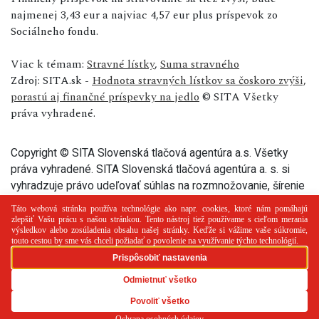
najmenej 3,43 eur a najviac 4,57 eur plus príspevok zo
Sociálneho fondu.
Viac k témam:
Stravné lístky
,
Suma stravného
Zdroj: SITA.sk -
Hodnota stravných lístkov sa čoskoro zvýši,
porastú aj finančné príspevky na jedlo
© SITA Všetky
práva vyhradené.
Copyright © SITA Slovenská tlačová agentúra a.s. Všetky
práva vyhradené. SITA Slovenská tlačová agentúra a. s. si
vyhradzuje právo udeľovať súhlas na rozmnožovanie, šírenie
a na verejný prenos tohto článku a jeho častí.
PR článok
Reklama
Spolupráca
Kontakt
Zásady
používania cookies
RSS