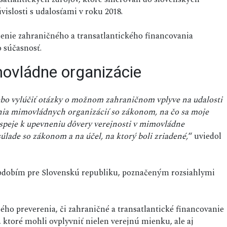
islosti s udalosťami v roku 2018.
enie zahraničného a transatlantického financovania
 súčasnosť.
ovládne organizácie
lebo vylúčiť otázky o možnom zahraničnom vplyve na udalosti
nia mimovládnych organizácií so zákonom, na čo sa moje
ispeje k upevneniu dôvery verejnosti v mimovládne
súlade so zákonom a na účel, na ktorý boli zriadené,
“ uviedol
dobím pre Slovenskú republiku, poznačeným rozsiahlymi
ho preverenia, či zahraničné a transatlantické financovanie
ktoré mohli ovplyvniť nielen verejnú mienku, ale aj