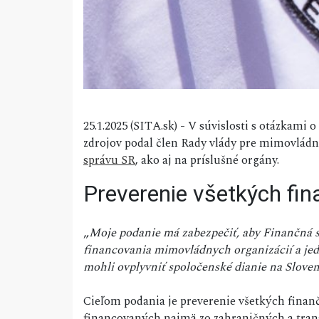
25.1.2025 (SITA.sk) - V súvislosti s otázkam
zdrojov podal člen Rady vlády pre mimovládn
správu SR
, ako aj na príslušné orgány.
Preverenie všetkých fi
„
Moje podanie má zabezpečiť, aby Finančná sp
financovania mimovládnych organizácií a jedn
mohli ovplyvniť spoločenské dianie na Sloven
Cieľom podania je preverenie všetkých finan
financovaných najmä zo zahraničných a trans