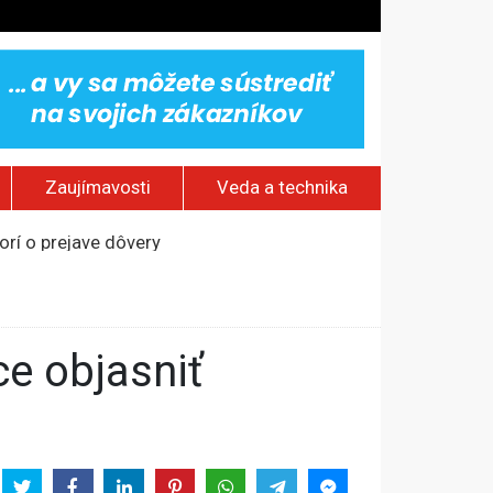
Zaujímavosti
Veda a technika
rí o prejave dôvery
om Rusku – ROZHOVOR
stavov
ovestream festival