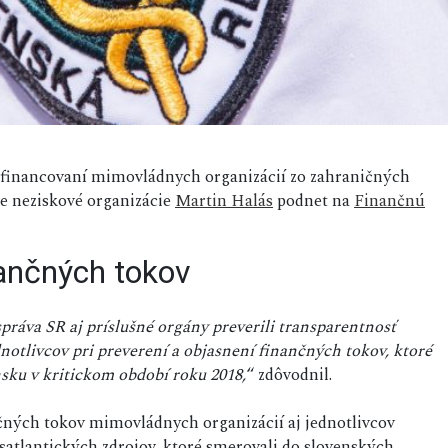
i o financovaní mimovládnych organizácií zo zahraničných
e neziskové organizácie
Martin Halás
podnet na
Finančnú
nančných tokov
ráva SR aj príslušné orgány preverili transparentnosť
otlivcov pri preverení a objasnení finančných tokov, ktoré
sku v kritickom období roku 2018,
“ zdôvodnil.
čných tokov mimovládnych organizácií aj jednotlivcov
atlantických zdrojov, ktoré smerovali do slovenských