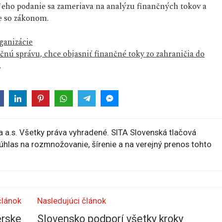
. Jeho podanie sa zameriava na analýzu finančných tokov a
de so zákonom.
ganizácie
čnú správu, chce objasniť finančné toky zo zahraničia do
.
 a.s. Všetky práva vyhradené. SITA Slovenská tlačová
súhlas na rozmnožovanie, šírenie a na verejný prenos tohto
článok
Nasledujúci článok
érske
Slovensko podporí všetky kroky