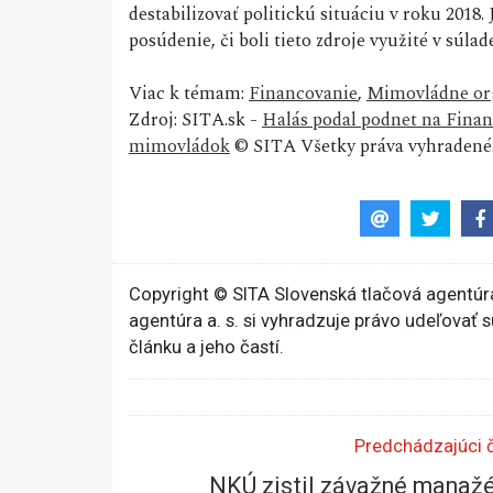
destabilizovať politickú situáciu v roku 2018
posúdenie, či boli tieto zdroje využité v súla
Viac k témam:
Financovanie
,
Mimovládne or
Zdroj: SITA.sk -
Halás podal podnet na Finan
mimovládok
© SITA Všetky práva vyhradené
Copyright © SITA Slovenská tlačová agentúra
agentúra a. s. si vyhradzuje právo udeľovať 
článku a jeho častí.
Predchádzajúci 
NKÚ zistil závažné manaž