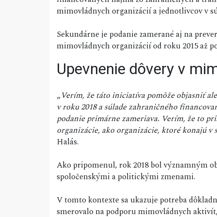
mimovládnych organizácií a jednotlivcov v súv
Sekundárne je podanie zamerané aj na prever
mimovládnych organizácií od roku 2015 až po
Upevnenie dôvery v mim
„
Verím, že táto iniciatíva pomôže objasniť a
v roku 2018 a súlade zahraničného financova
podanie primárne zameriava. Verím, že to pr
organizácie, ako organizácie, ktoré konajú v 
Halás.
Ako pripomenul, rok 2018 bol významným ob
spoločenskými a politickými zmenami.
V tomto kontexte sa ukazuje potreba dôkladné
smerovalo na podporu mimovládnych aktivít, 