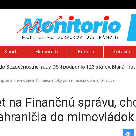
Šport
Ekonomika
Kultúra
Zdravie
do Bezpečnostnej rady OSN podporilo 123 štátov, Blanár hovo
ození? Pravda o kriminalite, islame a mýte o konzervatívn
ancúzsku stretne s obeťami sexuálneho zneužívania kňazmi
správu, chce objasniť finančné toky zo zahraničia do mimovládok
liónov eur na pomoc farmárom, ktorých postihla blokáda prí
2026): Včelie úle v Palestíne, streľba študenta v Thajsku a L
zahraničia do mimovládok